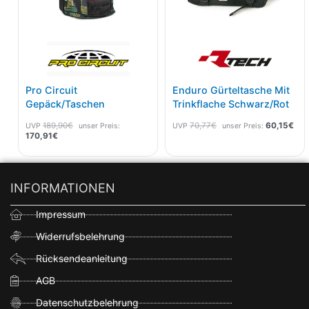
Pro Circuit
Enduro Gürteltasche Mit
Gepäck/Taschen
Trinkflache Schwarz/rot
189,90
€
70,77
€
60,15
€
UVP
unser Preis:
UVP
unser Preis:
170,91
€
INFORMATIONEN
Impressum
Widerrufsbelehrung
Rücksendeanleitung
AGB
Datenschutzbelehrung