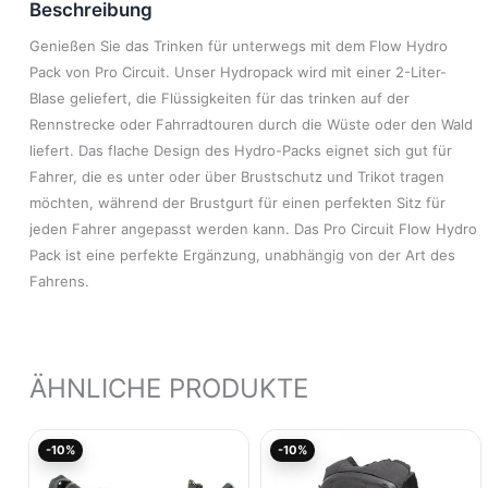
Beschreibung
Genießen Sie das Trinken für unterwegs mit dem Flow Hydro
Pack von Pro Circuit. Unser Hydropack wird mit einer 2-Liter-
Blase geliefert, die Flüssigkeiten für das trinken auf der
Rennstrecke oder Fahrradtouren durch die Wüste oder den Wald
liefert. Das flache Design des Hydro-Packs eignet sich gut für
Fahrer, die es unter oder über Brustschutz und Trikot tragen
möchten, während der Brustgurt für einen perfekten Sitz für
jeden Fahrer angepasst werden kann. Das Pro Circuit Flow Hydro
Pack ist eine perfekte Ergänzung, unabhängig von der Art des
Fahrens.
ÄHNLICHE PRODUKTE
Ursprünglicher
Aktueller
Ursprünglicher
Akt
-10%
-10%
Preis
Preis
Preis
Pre
war:
ist:
war:
ist:
49,90€
44,91€.
54,74€
49,