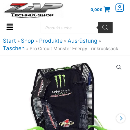
Zum
0,00
€
Inhalt
springen
Products
search
Flyout
Menu
Start
Shop
Produkte
Ausrüstung
Taschen
Pro Circuit Monster Energy Trinkrucksack
Pro
Circuit
Monster
Energy
Trinkrucksack
Menge