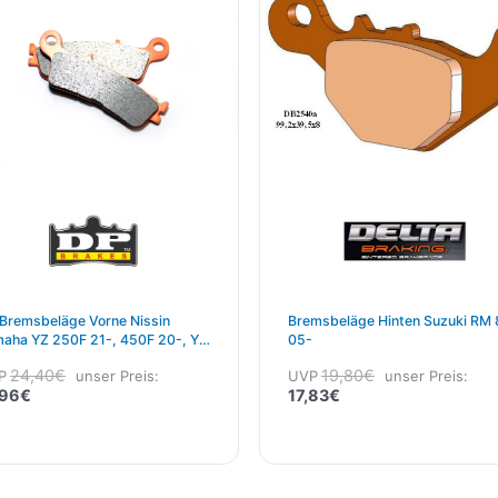
Bremsbeläge Vorne Nissin
Bremsbeläge Hinten Suzuki RM 
aha YZ 250F 21-, 450F 20-, YZ
05-
/250 22-
24,40
€
19,80
€
P
unser Preis:
UVP
unser Preis:
,96
€
17,83
€