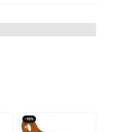
Aktueller
Ursprünglicher
-10%
Preis
Preis
ist:
war:
17,83€.
19,80€