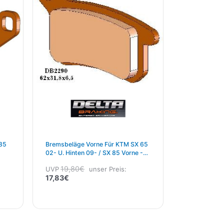
85
Bremsbeläge Vorne Für KTM SX 65
02- U. Hinten 09- / SX 85 Vorne -11
Hinten -10
19,80
€
UVP
unser Preis:
17,83
€