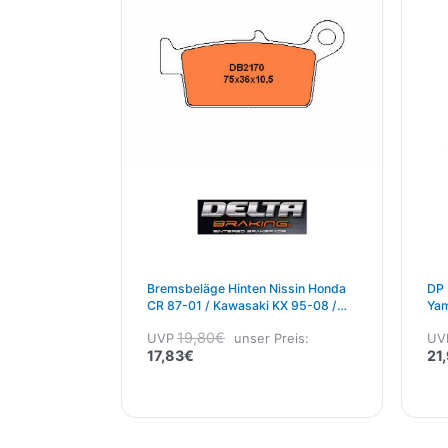
Bremsbeläge Hinten Nissin Honda
DP 
CR 87-01 / Kawasaki KX 95-08 /
Yam
Suzuki RM 96-04 / Yamaha YZ 98-
125
19,80
€
UVP
unser Preis:
UV
02 / YZF 99-02
17,83
€
21