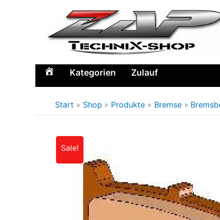
Zum
Inhalt
springen
Kategorien
Zulauf
Home
Start
Shop
Produkte
Bremse
Bremsb
Sale!