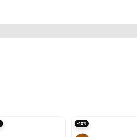
elle
Aktueller
Ursprünglicher
Aktueller
Ursprünglicher
%
-10%
Preis
Preis
Preis
Preis
ist:
war:
ist:
war:
21,96€.
24,40€
17,83€.
19,80€