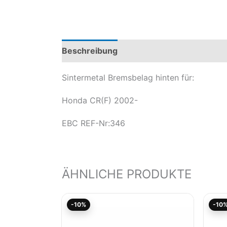
Beschreibung
Produktsicherheit
Mod
Sintermetal Bremsbelag hinten für:
Honda CR(F) 2002-
EBC REF-Nr:346
ÄHNLICHE PRODUKTE
Aktueller
Ursprünglicher
-10%
-10
Preis
Preis
ist:
war:
17,83€.
19,80€