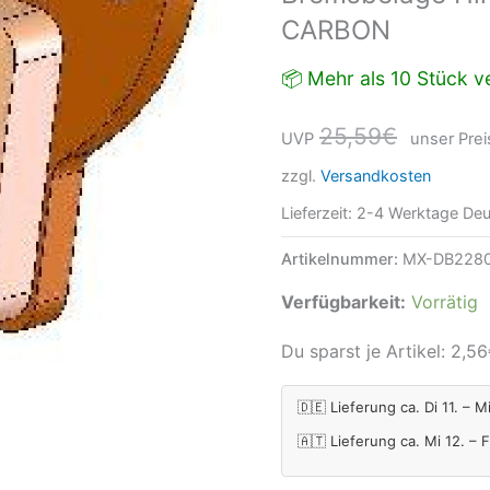
CARBON
Menge
📦 Mehr als 10 Stück ve
25,59
€
UVP
unser Prei
zzgl.
Versandkosten
Lieferzeit:
2-4 Werktage Deu
Artikelnummer:
MX-DB228
Verfügbarkeit:
Vorrätig
Du sparst je Artikel:
2,56
🇩🇪 Lieferung ca. Di 11. – M
🇦🇹 Lieferung ca. Mi 12. – 