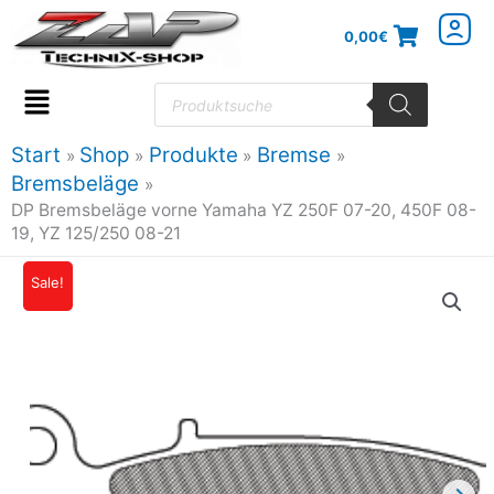
Zum
0,00
€
Inhalt
springen
Products
search
Flyout
Menu
Start
Shop
Produkte
Bremse
Bremsbeläge
DP Bremsbeläge vorne Yamaha YZ 250F 07-20, 450F 08-
19, YZ 125/250 08-21
DP
Sale!
Ursprünglicher
Aktueller
Bremsbeläge
Preis
Preis
vorne
Yamaha
war:
ist:
YZ
24,40€
21,96€.
250F
07-
20,
450F