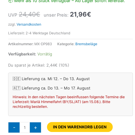
📦 Mehr als 10 Stück verfügbar – Ab Lager sofort lieferbar.
24,40
€
21,96
€
UVP
unser Preis:
zzgl.
Versandkosten
Lieferzeit:
2-4 Werktage Deutschland
Artikelnummer:
MX-DP983
Kategorie:
Bremsbeläge
Verfügbarkeit:
Vorrätig
Du sparst je Artikel:
2,44
€
(10%)
🇩🇪 Lieferung ca. Mi 12. – Do 13. August
🇦🇹 Lieferung ca. Do 13. – Mo 17. August
Hinweis: In den nächsten Tagen beeinflussen folgende Termine die
Lieferzeit: Mariä Himmelfahrt (BY/SL/AT) (am 15.08.). Bitte
rechtzeitig bestellen.
-
+
IN DEN WARENKORB LEGEN