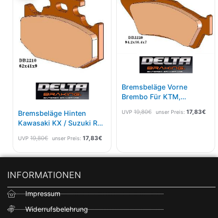
19,80€
17,83€.
19,80€
17,8
Bremsbeläge Vorne
Brembo Für KTM,
Husqvarna, Husaberg,
19,80
€
17,83
€
UVP
unser Preis:
Bremsbeläge Hinten
TM, Sherco 93-
Kawasaki KX / Suzuki RM
-95 / Yamaha YZ -97
19,80
€
17,83
€
UVP
unser Preis:
INFORMATIONEN
Impressum
Widerrufsbelehrung