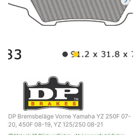
08-
19,
YZ
125/250
08-
21
Menge
DP Bremsbeläge Vorne Yamaha YZ 250F 07-
20, 450F 08-19, YZ 125/250 08-21