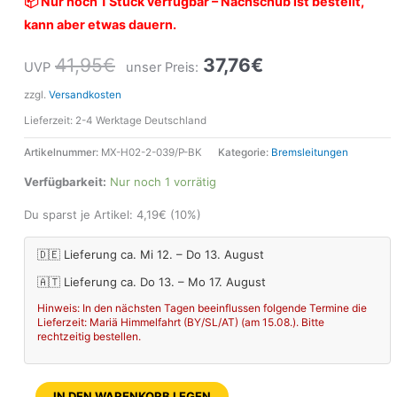
📦 Nur noch 1 Stück verfügbar – Nachschub ist bestellt,
kann aber etwas dauern.
41,95
€
37,76
€
UVP
unser Preis:
zzgl.
Versandkosten
Lieferzeit:
2-4 Werktage Deutschland
Artikelnummer:
MX-H02-2-039/P-BK
Kategorie:
Bremsleitungen
Verfügbarkeit:
Nur noch 1 vorrätig
Du sparst je Artikel:
4,19
€
(10%)
🇩🇪 Lieferung ca. Mi 12. – Do 13. August
🇦🇹 Lieferung ca. Do 13. – Mo 17. August
Hinweis: In den nächsten Tagen beeinflussen folgende Termine die
Lieferzeit: Mariä Himmelfahrt (BY/SL/AT) (am 15.08.). Bitte
rechtzeitig bestellen.
IN DEN WARENKORB LEGEN