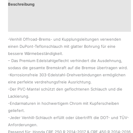
Beschreibung
Produktsicherheit
Modelle
-Venhill Offroad-Brems- und Kupplungsleitungen verwenden
einen DuPont-Teflonschlauch mit glatter Bohrung für eine
bessere Wärmebeständigkeit.
– Das Premium Edelstahlgeflecht verhindert die Ausdehnung,
sodass die gesamte Bremskraft auf die Bremse übertragen wird.
-Korrosionsfreie 303-Edelstahl-Drehverbindungen ermöglichen
eine perfekte verdrehungsfreie Ausrichtung.
-Der PVC-Mantel schützt den geflochtenen Schlauch und die
Lackierung.
-Endarmaturen in hochwertigem Chrom mit Kupferscheiben
geliefert.
-Jeder Venhill-Schlauch erfüllt oder übertrifft die DOT- und TÜV-
Anforderungen.
Passend für: Honda CRF 250 R 2014-2017 & CRF 450 R 2014-2016