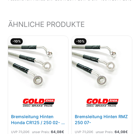
ÄHNLICHE PRODUKTE
Ursprünglicher
Aktueller
Ursprünglicher
Akt
-10%
-10%
Preis
Preis
Preis
Pre
war:
ist:
war:
ist:
71,20€
64,08€.
71,20€
64,
Bremsleitung Hinten
Bremsleitung Hinten RMZ
Honda CR125 / 250 02- /
250 07-
CRF 250 02-09
71,20
€
64,08
€
71,20
€
64,08
€
UVP
unser Preis:
UVP
unser Preis: