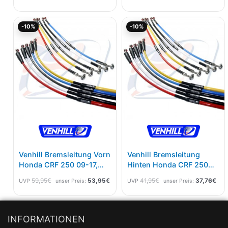
Ursprünglicher
Aktueller
Ursprünglicher
Aktu
-10%
-10%
Preis
Preis
Preis
Pre
war:
ist:
war:
ist:
59,95€
53,95€.
41,95€
37,
Venhill Bremsleitung Vorn
Venhill Bremsleitung
Honda CRF 250 09-17,
Hinten Honda CRF 250
450 09-16 Schwarz
18-19, 450 17-18 Schwarz
59,95
€
53,95
€
41,95
€
37,76
€
UVP
unser Preis:
UVP
unser Preis:
INFORMATIONEN