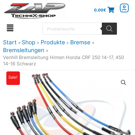
Zum
0,00
€
Inhalt
springen
Products
search
Flyout
Menu
Start
Shop
Produkte
Bremse
Bremsleitungen
Venhill Bremsleitung Hinten Honda CRF 250 14-17, 450
14-16 Schwarz
Venhill
Sale!
Ursprünglicher
Aktueller
Bremsleitung
Preis
Preis
Hinten
Honda
war:
ist:
CRF
41,95€
37,76€.
250
14-
17,
450