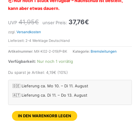
📦 Nur noch 1 Stück verfügbar – Nachschub ist bestellt,
kann aber etwas dauern.
41,95
€
37,76
€
UVP
unser Preis:
zzgl.
Versandkosten
Lieferzeit:
2-4 Werktage Deutschland
Artikelnummer:
MX-K02-2-019/P-BK
Kategorie:
Bremsleitungen
Verfügbarkeit:
Nur noch 1 vorrätig
Du sparst je Artikel:
4,19
€
(10%)
🇩🇪 Lieferung ca. Mo 10. – Di 11. August
🇦🇹 Lieferung ca. Di 11. – Do 13. August
IN DEN WARENKORB LEGEN