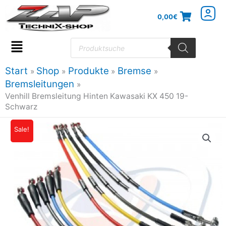
Zum
0,00
€
Inhalt
springen
Products
search
Flyout
Menu
Start
Shop
Produkte
Bremse
Bremsleitungen
Venhill Bremsleitung Hinten Kawasaki KX 450 19-
Schwarz
Venhill
Sale!
Ursprünglicher
Aktueller
Bremsleitung
Preis
Preis
Hinten
Kawasaki
war:
ist:
KX
41,95€
37,76€.
450
19-
Schwarz
Menge