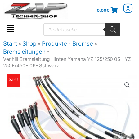
Zum
0,00
€
Inhalt
springen
Products
search
Flyout
Menu
Start
Shop
Produkte
Bremse
Bremsleitungen
Venhill Bremsleitung Hinten Yamaha YZ 125/250 05-, YZ
250F/450F 06- Schwarz
Sale!
Ursprünglicher
Aktueller
Preis
Preis
war:
ist:
41,95€
37,76€.