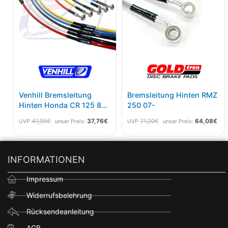
Venhill Bremsleitung
Bremsleitung Hinten RMZ
Hinten Honda CR 125 87-
250 07-
97, 250 87-96, 500 87-01
41,95
€
37,76
€
71,20
€
64,08
€
UVP
unser Preis:
UVP
unser Preis:
Schwarz
INFORMATIONEN
Impressum
Widerrufsbelehrung
Rücksendeanleitung
AGB