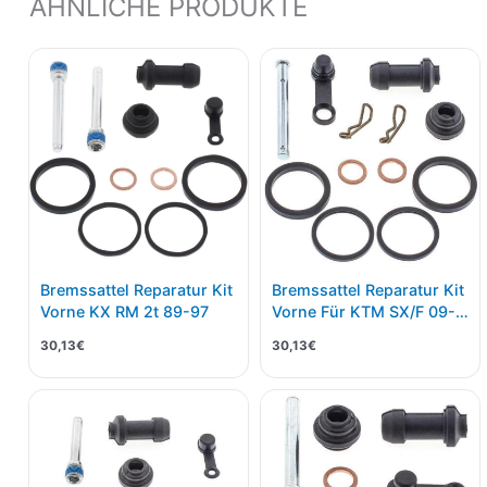
ÄHNLICHE PRODUKTE
Bremssattel Reparatur Kit
Bremssattel Reparatur Kit
Vorne KX RM 2t 89-97
Vorne Für KTM SX/F 09-
EXC/F 10- HSQ
30,13
€
30,13
€
TE/TC/FE/FC 14-