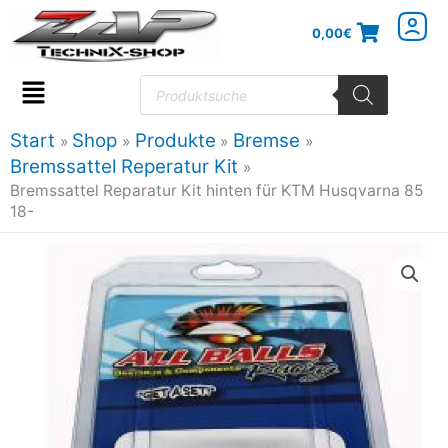
Zum
0,00
€
Inhalt
springen
Products
search
Flyout
Menu
Start
Shop
Produkte
Bremse
Bremssattel Reperatur Kit
Bremssattel Reparatur Kit hinten für KTM Husqvarna 85
18-
Bremssattel
Reparatur
Kit
hinten
für
KTM
Husqvarna
85
18-