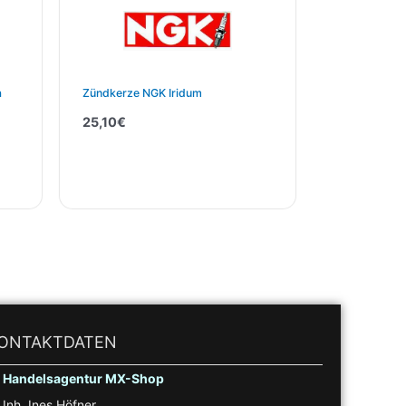
a
Zündkerze NGK Iridum
25,10
€
ONTAKTDATEN
Handelsagentur MX-Shop
Inh. Ines Höfner