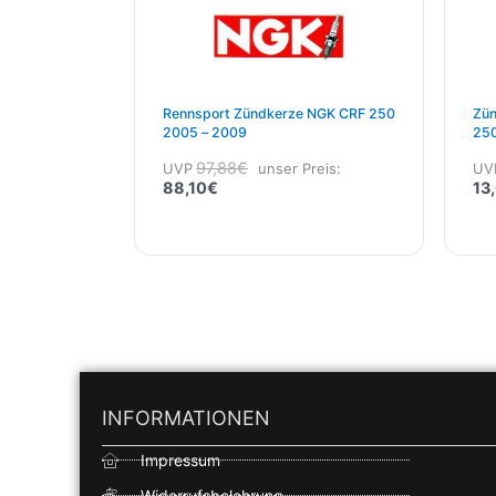
Rennsport Zündkerze NGK CRF 250
Zün
2005 – 2009
250
200
97,88
€
UVP
unser Preis:
UV
88,10
€
13
INFORMATIONEN
Impressum
Widerrufsbelehrung