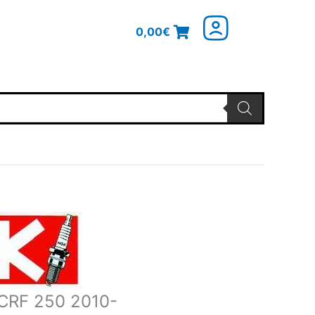
0,00
€
glicher
Aktueller
Preis
ist:
64,53€.
CRF 250 2010-