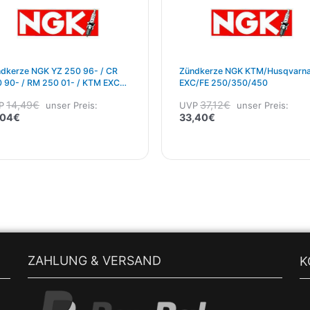
dkerze NGK YZ 250 96- / CR
Zündkerze NGK KTM/Husqvarn
 90- / RM 250 01- / KTM EXC
EXC/FE 250/350/450
 2T / TM 2T/ GAS GAS 2T
14,49
€
37,12
€
P
unser Preis:
UVP
unser Preis:
,04
€
33,40
€
ZAHLUNG & VERSAND
K