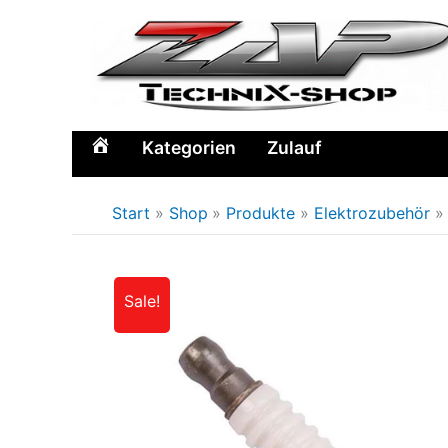
Zum
Inhalt
springen
Kategorien
Zulauf
Home
Start
Shop
Produkte
Elektrozubehör
Sale!