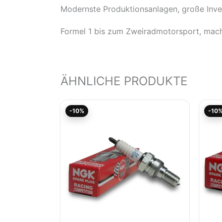
Modernste Produktionsanlagen, große Inve
Formel 1 bis zum Zweiradmotorsport, mach
ÄHNLICHE PRODUKTE
Aktueller
Ursprünglicher
-10%
-10
Preis
Preis
ist:
war:
88,10€.
97,88€