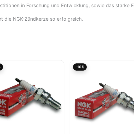
stitionen in Forschung und Entwicklung, sowie das starke
t die NGK-Zündkerze so erfolgreich.
Aktueller
Ursprünglicher
Aktueller
Ursprünglicher
%
-10%
Preis
Preis
Preis
Preis
ist:
war:
ist:
war:
13,04€.
14,49€
33,40€.
37,12€