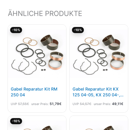
ÄHNLICHE PRODUKTE
Ursprünglicher
Aktueller
Ursprünglicher
Aktu
-10%
-10%
Preis
Preis
Preis
Pre
war:
ist:
war:
ist:
57,55€
51,79€.
54,57€
49,
Gabel Reparatur Kit RM
Gabel Reparatur Kit KX
250 04
125 04-05, KX 250 04-,
KXF 250 04-05
57,55
€
51,79
€
54,57
€
49,11
€
UVP
unser Preis:
UVP
unser Preis:
Ursprünglicher
Aktueller
-10%
Preis
Preis
war:
ist: