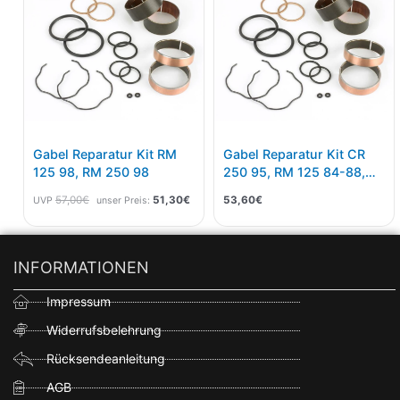
57,00€
51,30€.
Gabel Reparatur Kit RM
Gabel Reparatur Kit CR
125 98, RM 250 98
250 95, RM 125 84-88,
RM 250 83-88,YZ125 93-
57,00
€
51,30
€
53,60
€
UVP
unser Preis:
95, WR 250 94-95, YZ
250 93-95, WR 500 92-
93
INFORMATIONEN
Impressum
Widerrufsbelehrung
Rücksendeanleitung
AGB