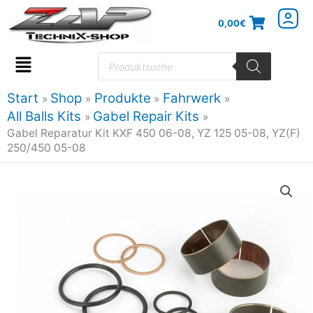
Zum
0,00
€
Inhalt
springen
Products
search
Flyout
Menu
Start
Shop
Produkte
Fahrwerk
All Balls Kits
Gabel Repair Kits
Gabel Reparatur Kit KXF 450 06-08, YZ 125 05-08, YZ(F)
250/450 05-08
Gabel
Reparatur
Kit
KXF
450
06-
08,
YZ
125