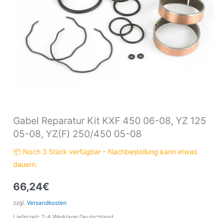
05-
08,
YZ(F)
250/450
05-
08
Menge
Gabel Reparatur Kit KXF 450 06-08, YZ 125
05-08, YZ(F) 250/450 05-08
📦 Noch 3 Stück verfügbar – Nachbestellung kann etwas
dauern.
66,24
€
zzgl.
Versandkosten
Lieferzeit:
2-4 Werktage Deutschland