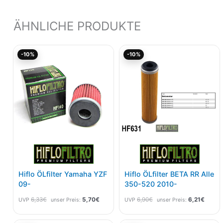
ÄHNLICHE PRODUKTE
Ursprünglicher
Aktueller
Ursprünglicher
Aktuel
-10%
-10%
Preis
Preis
Preis
Preis
war:
ist:
war:
ist:
6,33€
5,70€.
6,90€
6,21€.
Hiflo ÖLfilter Yamaha YZF
Hiflo ÖLfilter BETA RR Alle
09-
350-520 2010-
6,33
€
5,70
€
6,90
€
6,21
€
UVP
unser Preis:
UVP
unser Preis: