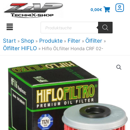
Zum
0,00
€
Inhalt
springen
Products
search
Flyout
Menu
Start
Shop
Produkte
Filter
Ölfilter
Ölfilter HIFLO
Hiflo ÖLfilter Honda CRF 02-
Hiflo
ÖLfilter
Honda
CRF
02-
Menge