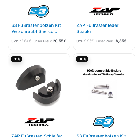
S3 Fußrastenbolzen Kit
ZAP Fußrastenfeder
Verschraubt Sherco
Suzuki
Länge Ca 47mm
22,84
€
20,55
€
9,95
€
8,85
€
UVP
unser Preis:
UVP
unser Preis:
Ursprünglicher
Aktueller
Ursprünglicher
Akt
-11%
-10%
Preis
Preis
Preis
Pre
war:
ist:
war:
ist:
42,95€
38,22€.
23,99€
21,
ZAP Fußrasten Schleifer
S3 Fußrastenbolzen Kit