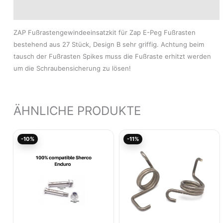
Modelle
ZAP Fußrastengewindeeinsatzkit für Zap E-Peg Fußrasten
bestehend aus 27 Stück, Design B sehr griffig. Achtung beim
tausch der Fußrasten Spikes muss die Fußraste erhitzt werden
um die Schraubensicherung zu lösen!
ÄHNLICHE PRODUKTE
Ursprünglicher
Aktueller
Ursprünglicher
Aktue
-10%
-11%
Preis
Preis
Preis
Preis
war:
ist:
war:
ist:
22,84€
20,55€.
9,95€
8,85€