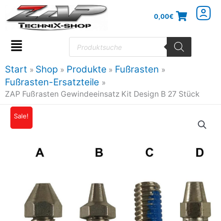
Zum
0,00
€
Inhalt
springen
Products
search
Flyout
Menu
Start
Shop
Produkte
Fußrasten
Fußrasten-Ersatzteile
ZAP Fußrasten Gewindeeinsatz Kit Design B 27 Stück
ZAP
Sale!
Ursprünglicher
Aktueller
Fußrasten
Preis
Preis
Gewindeeinsatz
Kit
war:
ist:
Design
11,95€
10,64€.
B
27
Stück
Menge