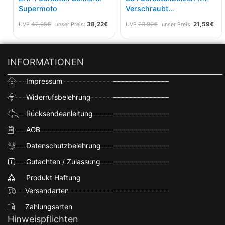
Supermoto
Verschraubt
KTM/HSQ/GG Beta
42,95
€
38,22
€
23,99
€
21,59
€
UVP
unser Preis:
UVP
unser Preis:
Yamaha/Fantic Länge Ca
40mm
INFORMATIONEN
Impressum
Widerrufsbelehrung
Rücksendeanleitung
AGB
Datenschutzbelehrung
Gutachten / Zulassung
Produkt Haftung
Versandarten
Zahlungsarten
Hinweispflichten