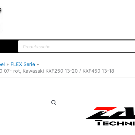
Products
search
el
FLEX Serie
0 07- rot, Kawasaki KXF250 13-20 / KXF450 13-18
Flex-
Ursprün
Bremshebel
Preis
Yamaha
war:
YZ(F)
08-,
49,94€