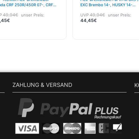
da CRF 250R/450R 07-, CRF
EXC Brembo 14-, HUSKY 14-
RX/450RX 17- Rot
Orange
49,94
€
49,94
€
P
unser Preis:
UVP
unser Preis:
,45
€
44,45
€
ZAHLUNG & VERSAND
K