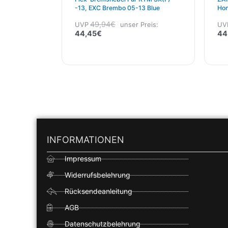
-13, EXC Brembo 05-13 Blue
Hon
250
49,94
€
UVP
unser Preis:
UV
44,45
€
44
INFORMATIONEN
Impressum
Widerrufsbelehrung
Rücksendeanleitung
AGB
Datenschutzbelehrung