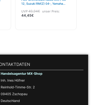
12, Suzuki RM(Z) 04-, Yamaha
YZ(F) -07, YZF 250 -06 Blau Inkl.
49,94
€
UVP
unser Preis:
Staubschutz
44,45
€
ONTAKTDATEN
Handelsagentur MX-Shop
Inh. Ines Höfner
Reinhold-Timme-Str. 2
09405 Zschopau
Deutschland