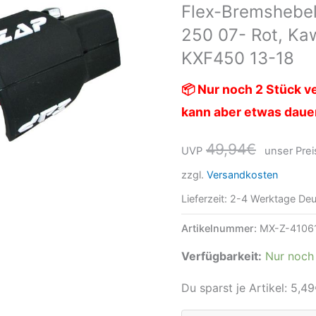
Flex-Bremshebel
YZF
250 07- Rot, Ka
250
07-
KXF450 13-18
rot,
📦 Nur noch 2 Stück ve
Kawasaki
kann aber etwas daue
KXF250
13-
49,94
€
UVP
unser Prei
20
zzgl.
Versandkosten
/
KXF450
Lieferzeit:
2-4 Werktage Deu
13-
Artikelnummer:
MX-Z-4106
18
Verfügbarkeit:
Nur noch 
Menge
Du sparst je Artikel:
5,49