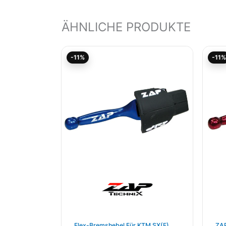
ÄHNLICHE PRODUKTE
Aktueller
Ursprünglicher
-11%
-11%
Preis
Preis
ist:
war:
44,45€.
49,94€
Flex-Bremshebel Für KTM SX(F)
ZAP