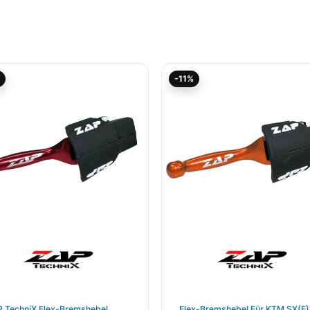
Aktueller
Ursprünglicher
Aktueller
Ursprünglicher
-11%
Preis
Preis
Preis
Preis
ist:
war:
ist:
war:
44,45€.
49,94€
44,45€.
49,94€
 TechniX Flex-Bremshebel
Flex-Bremshebel Für KTM SX(F)