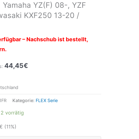
 Yamaha YZ(F) 08-, YZF
wasaki KXF250 13-20 /
rfügbar – Nachschub ist bestellt,
rn.
44,45
€
s:
tschland
1FR
Kategorie:
FLEX Serie
2 vorrätig
€
(11%)