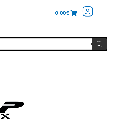
0,00
€
glicher
Aktueller
Preis
ist:
44,45€.