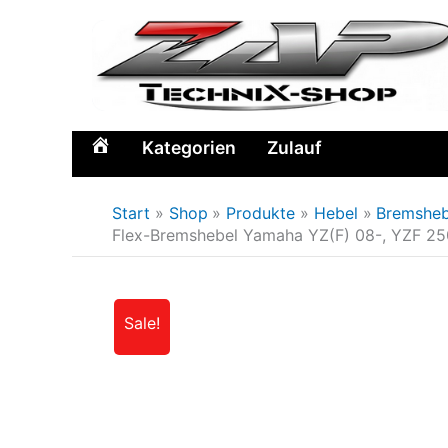
Zum
Inhalt
springen
Kategorien
Zulauf
Home
Start
Shop
Produkte
Hebel
Bremsheb
Flex-Bremshebel Yamaha YZ(F) 08-, YZF 25
Sale!