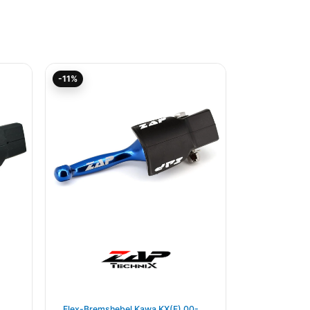
Aktueller
Ursprünglicher
-11%
Preis
Preis
ist:
war:
44,45€.
49,94€
,
Flex-Bremshebel Kawa KX(F) 00-