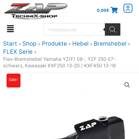
Zum
0,00
€
Inhalt
springen
Products
search
Flyout
Menu
Start
Shop
Produkte
Hebel
Bremshebel
FLEX Serie
Flex-Bremshebel Yamaha YZ(F) 08-, YZF 250 07-
schwarz, Kawasaki KXF250 13-20 / KXF450 13-18
Flex-
Sale!
Ursprünglicher
Aktueller
Bremshebel
Preis
Preis
Yamaha
YZ(F)
war:
ist:
08-,
49,94€
44,45€.
YZF
250
07-
schwarz,