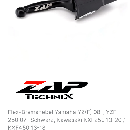
Kawasaki
KXF250
13-
20
/
KXF450
13-
18
Menge
Flex-Bremshebel Yamaha YZ(F) 08-, YZF
250 07- Schwarz, Kawasaki KXF250 13-20 /
KXF450 13-18