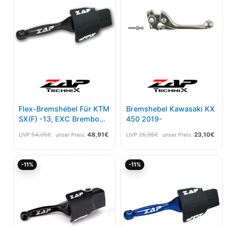
Flex-Bremshebel Für KTM
Bremshebel Kawasaki KX
SX(F) -13, EXC Brembo
450 2019-
05-13 Schwarz
54,95
€
48,91
€
25,95
€
23,10
€
UVP
unser Preis:
UVP
unser Preis:
Aktueller
Ursprünglicher
Aktueller
Ursprünglicher
-11%
-11%
Preis
Preis
Preis
Preis
ist:
war:
ist:
war:
44,45€.
49,94€
44,45€.
49,94€