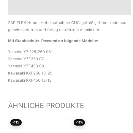
Modelle
ZAP FLEX-Hebel. Hebelaufnahme CNC-gefräßt, Hebelblade aus
geschmiedetem und farbig eloxiertem Aluminium.
Mit Staubschutz. Passend an folgende Modelle:
Yamaha YZ 125/250 08-
Yamaha YZF250 07-
Yamaha YZF450 08-
Kawasaki KXF250 13-20
Kawasaki KXF450 13-18
ÄHNLICHE PRODUKTE
Ursprünglicher
Aktueller
Ursprünglicher
Aktu
-11%
-11%
Preis
Preis
Preis
Pre
war:
ist:
war:
ist:
54,95€
48,91€.
25,95€
23,