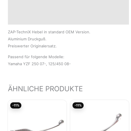
Produktsicherheit
Modelle
ZAP-TechniX Hebel in standard OEM Version.
Aluminium Druckguß.
Preiswerter Originalersatz.
Passend für folgende Modelle:
Yamaha YZF 250 07-, 125/450 08-
ÄHNLICHE PRODUKTE
Ursprünglicher
Aktueller
Ursprünglicher
Aktuel
-11%
-11%
Preis
Preis
Preis
Preis
war:
ist:
war:
ist:
6,55€
5,83€.
7,62€
6,78€