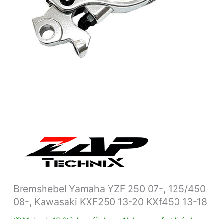
13-
20
KXf450
13-
18
Menge
Bremshebel Yamaha YZF 250 07-, 125/450
08-, Kawasaki KXF250 13-20 KXf450 13-18