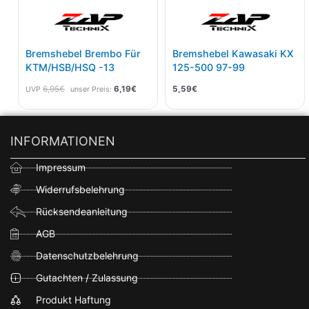
Bremshebel Brembo Für
Bremshebel Kawasaki KX
KTM/HSB/HSQ -13
125-500 97-99
6,95
€
6,19
€
5,59
€
UVP
unser Preis:
INFORMATIONEN
Impressum
Widerrufsbelehrung
Rücksendeanleitung
AGB
Datenschutzbelehrung
Gutachten / Zulassung
Produkt Haftung