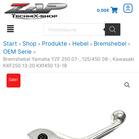
Zum
0,00
€
Inhalt
springen
Products
search
Flyout
Menu
Start
Shop
Produkte
Hebel
Bremshebel
OEM Serie
Bremshebel Yamaha YZF 250 07-, 125/450 08-, Kawasaki
KXF250 13-20 KXf450 13-18
Bremshebel
Sale!
Ursprünglicher
Aktueller
Yamaha
Preis
Preis
YZF
250
war:
ist:
07-,
12,95€
11,52€.
125/450
08-,
Kawasaki
KXF250