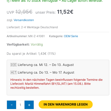
📦 Mehr als 10 Stück verfügbar – Ab Lager sofort lieferbar.
12,95
€
11,52
€
UVP
unser Preis:
zzgl.
Versandkosten
Lieferzeit:
2-4 Werktage Deutschland
Artikelnummer:
MX-Z-41061
Kategorie:
OEM Serie
Verfügbarkeit:
Vorrätig
Du sparst je Artikel:
1,43
€
(11%)
🇩🇪 Lieferung ca. Mi 12. – Do 13. August
🇦🇹 Lieferung ca. Do 13. – Mo 17. August
Hinweis: In den nächsten Tagen beeinflussen folgende Termine die
Lieferzeit: Mariä Himmelfahrt (BY/SL/AT) (am 15.08.). Bitte
rechtzeitig bestellen.
-
+
IN DEN WARENKORB LEGEN