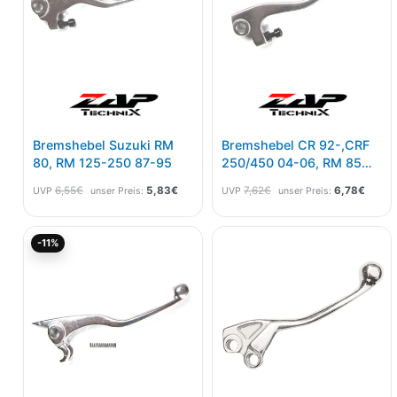
Bremshebel Suzuki RM
Bremshebel CR 92-,CRF
80, RM 125-250 87-95
250/450 04-06, RM 85
96-01, RM 125/250 96-
6,55
€
5,83
€
7,62
€
6,78
€
UVP
unser Preis:
UVP
unser Preis:
03, KX 125-500 93-96,
GasGas-, Beta
Ursprünglicher
Aktueller
-11%
Preis
Preis
war:
ist:
6,95€
6,19€.