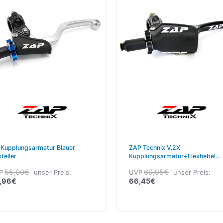
48,96€.
55,00€
66,45€.
69,95€
 Kupplungsarmatur Blauer
ZAP Technix V.2X
steller
Kupplungsarmatur+Flexhebel
Schwarz – Limited Edition!
55,00
€
69,95
€
P
unser Preis:
UVP
unser Preis:
,96
€
66,45
€