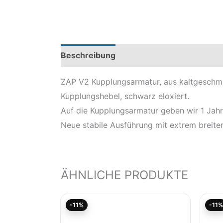
Beschreibung
Zusätzliche Information
ZAP V2 Kupplungsarmatur, aus kaltgeschmi
Kupplungshebel, schwarz eloxiert.
Auf die Kupplungsarmatur geben wir 1 Jahr
Neue stabile Ausführung mit extrem breite
ÄHNLICHE PRODUKTE
Aktueller
Ursprünglicher
-11%
-11%
Preis
Preis
ist:
war: