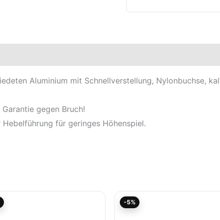
en
Produktsicherheit
edeten Aluminium mit Schnellverstellung, Nylonbuchse, kal
 Garantie gegen Bruch!
r Hebelführung für geringes Höhenspiel.
Aktueller
Ursprünglicher
Aktueller
Ursprünglicher
-5%
Preis
Preis
Preis
Preis
ist:
war:
ist:
war: