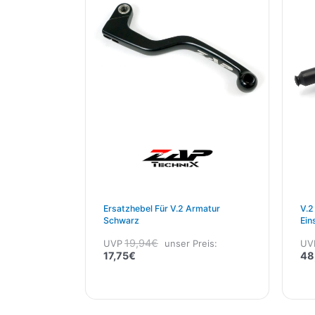
17,75€.
19,94€
Ersatzhebel Für V.2 Armatur
V.2
Schwarz
Ein
19,94
€
UVP
unser Preis:
UV
17,75
€
48