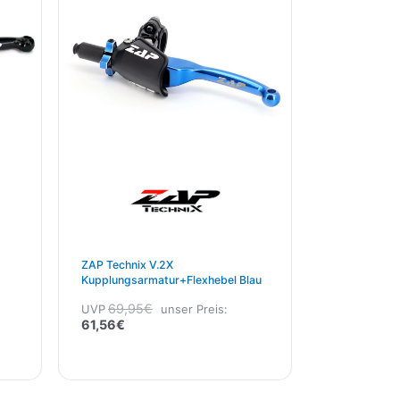
61,56€.
69,95€
ZAP Technix V.2X
Kupplungsarmatur+Flexhebel Blau
69,95
€
UVP
unser Preis:
61,56
€