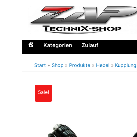
Zum
Inhalt
springen
Kategorien
Zulauf
Home
Start
Shop
Produkte
Hebel
Kupplung
Sale!