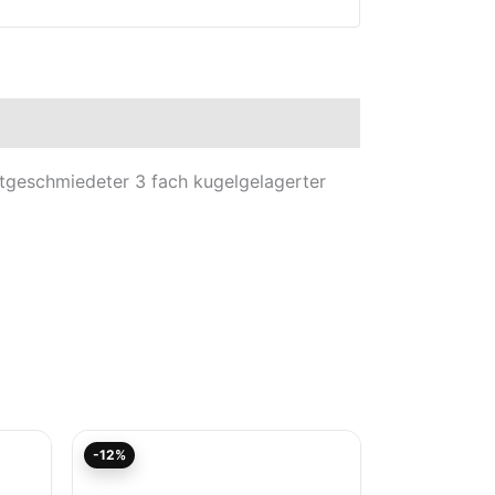
tgeschmiedeter 3 fach kugelgelagerter
Aktueller
Ursprünglicher
-12%
Preis
Preis
ist:
war: