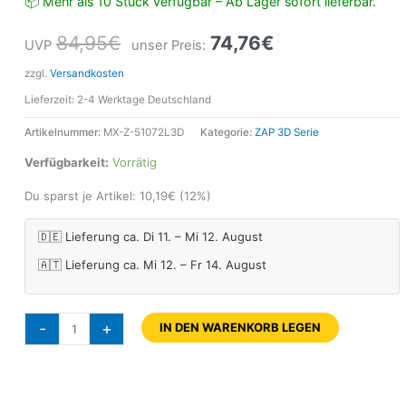
📦 Mehr als 10 Stück verfügbar – Ab Lager sofort lieferbar.
84,95
€
74,76
€
UVP
unser Preis:
zzgl.
Versandkosten
Lieferzeit:
2-4 Werktage Deutschland
Artikelnummer:
MX-Z-51072L3D
Kategorie:
ZAP 3D Serie
Verfügbarkeit:
Vorrätig
Du sparst je Artikel:
10,19
€
(12%)
🇩🇪 Lieferung ca. Di 11. – Mi 12. August
🇦🇹 Lieferung ca. Mi 12. – Fr 14. August
-
+
IN DEN WARENKORB LEGEN