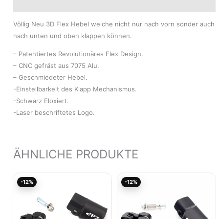
Modelle
Völlig Neu 3D Flex Hebel welche nicht nur nach vorn sonder auch
nach unten und oben klappen können.
– Patentiertes Revolutionäres Flex Design.
– CNC gefräst aus 7075 Alu.
– Geschmiedeter Hebel.
-Einstellbarkeit des Klapp Mechanismus.
-Schwarz Eloxiert.
-Laser beschriftetes Logo.
ÄHNLICHE PRODUKTE
Ursprünglicher
Aktueller
Ursprünglicher
Akt
-12%
-12%
Preis
Preis
Preis
Pre
war:
ist:
war:
ist:
84,95€
74,76€.
84,95€
74,