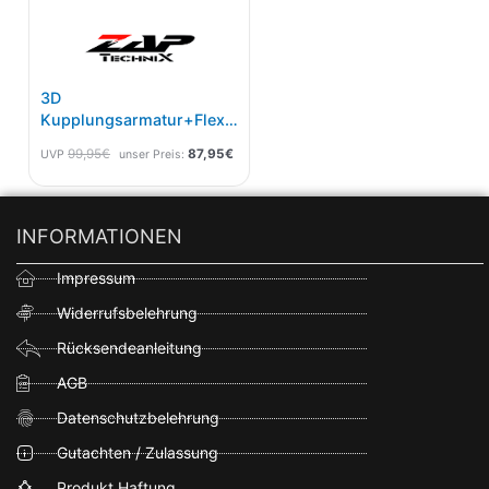
3D
Kupplungsarmatur+Flexhebel
Schwarz – Limited
99,95
€
87,95
€
UVP
unser Preis:
Edition!
INFORMATIONEN
Impressum
Widerrufsbelehrung
Rücksendeanleitung
AGB
Datenschutzbelehrung
Gutachten / Zulassung
Produkt Haftung