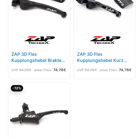
ZAP 3D Flex
ZAP 3D Flex
Kupplungshebel Braktec
Kupplungshebel Kurz
GasGas EC 21-,
Brembo Für
84,95
€
74,76
€
84,95
€
74,76
€
UVP
unser Preis:
UVP
unser Preis:
Husqvarna TE/FE 22-
KTM/HSQ/GG/Sherco 06-
Schwarz
Schwarz
Ursprünglicher
Aktueller
-12%
Preis
Preis
war:
ist:
99,95€
87,95€.