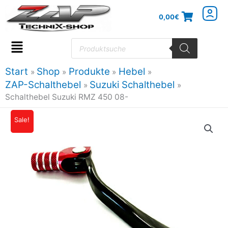
Zum
0,00
€
Inhalt
springen
Products
search
Flyout
Menu
Start
Shop
Produkte
Hebel
ZAP-Schalthebel
Suzuki Schalthebel
Schalthebel Suzuki RMZ 450 08-
Schalthebel
Sale!
Ursprünglicher
Aktueller
Suzuki
Preis
Preis
RMZ
450
war:
ist:
08-
27,49€
24,47€.
Menge