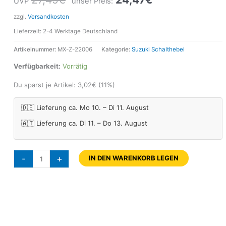
UVP
unser Preis:
zzgl.
Versandkosten
Lieferzeit:
2-4 Werktage Deutschland
Artikelnummer:
MX-Z-22006
Kategorie:
Suzuki Schalthebel
Verfügbarkeit:
Vorrätig
Du sparst je Artikel:
3,02
€
(11%)
🇩🇪 Lieferung ca. Mo 10. – Di 11. August
🇦🇹 Lieferung ca. Di 11. – Do 13. August
-
+
IN DEN WARENKORB LEGEN