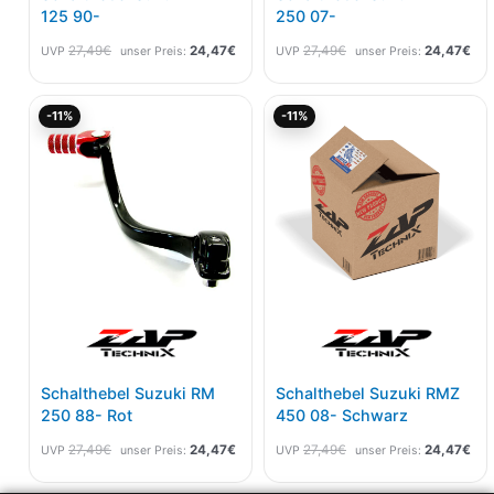
125 90-
250 07-
27,49
€
24,47
€
27,49
€
24,47
€
UVP
unser Preis:
UVP
unser Preis:
Ursprünglicher
Aktueller
Ursprünglicher
Akt
-11%
-11%
Preis
Preis
Preis
Pre
war:
ist:
war:
ist:
27,49€
24,47€.
27,49€
24,
Schalthebel Suzuki RM
Schalthebel Suzuki RMZ
250 88- Rot
450 08- Schwarz
27,49
€
24,47
€
27,49
€
24,47
€
UVP
unser Preis:
UVP
unser Preis: