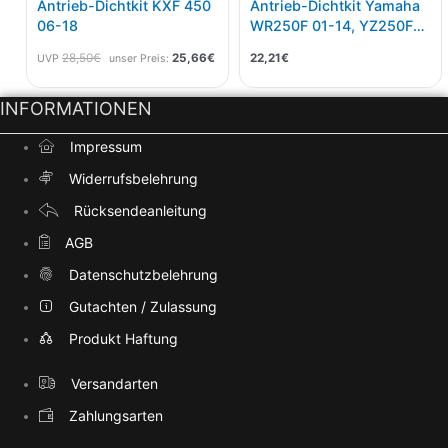
Antrieb-Dichtkit KXF 450
Antrieb-Dichtkit Yamaha
06-18
WR250F 01-14, YZ250F
01-13
28,50
€
25,66
€
22,21
€
UVP
unser Preis:
INFORMATIONEN
Impressum
Widerrufsbelehrung
Rücksendeanleitung
AGB
Datenschutzbelehrung
Gutachten / Zulassung
Produkt Haftung
Versandarten
Zahlungsarten