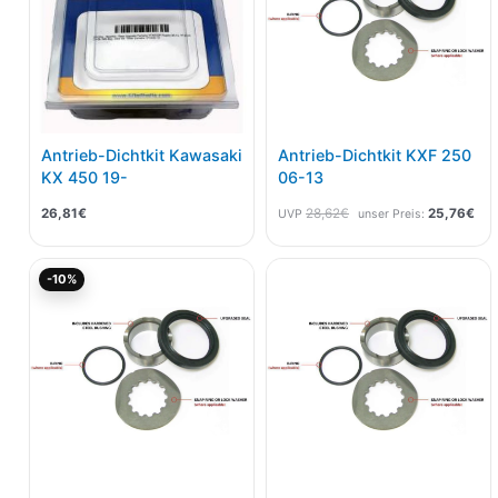
Antrieb-Dichtkit Kawasaki
Antrieb-Dichtkit KXF 250
KX 450 19-
06-13
26,81
€
28,62
€
25,76
€
UVP
unser Preis:
Ursprünglicher
Aktueller
-10%
Preis
Preis
war:
ist:
28,50€
25,66€.