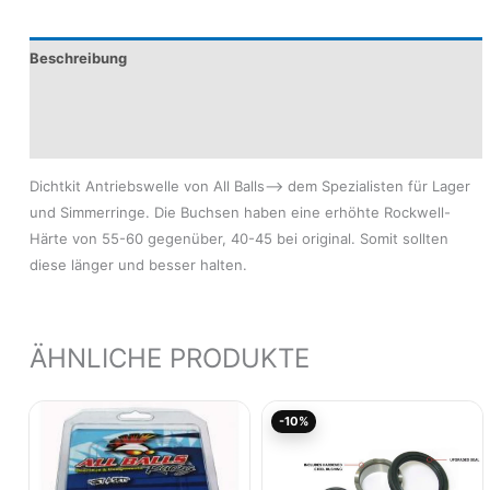
Beschreibung
Produktsicherheit
Modelle
Dichtkit Antriebswelle von All Balls–> dem Spezialisten für Lager
und Simmerringe. Die Buchsen haben eine erhöhte Rockwell-
Härte von 55-60 gegenüber, 40-45 bei original. Somit sollten
diese länger und besser halten.
ÄHNLICHE PRODUKTE
Ursprünglicher
Akt
-10%
Preis
Pre
war:
ist:
28,62€
25,