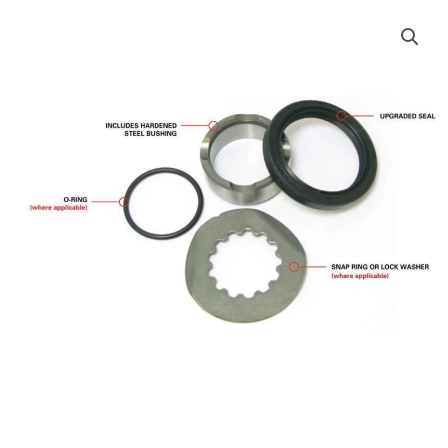
Antrieb-
Dichtkit
für
KTM
SX
85
08-
/
Husqvarna
TC
85
14-
17
Menge