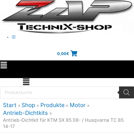
Zum
Inhalt
springen
0,00
€
Main
Menu
Flyout
Products
search
Menu
Start
Shop
Produkte
Motor
Antrieb-Dichtkits
Antrieb-Dichtkit für KTM SX 85 08- / Husqvarna TC 85
14-17