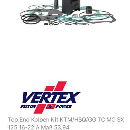
SX
125
16-
22
A
Maß
53,94
Menge
Top End Kolben Kit KTM/HSQ/GG TC MC SX
125 16-22 A Maß 53,94