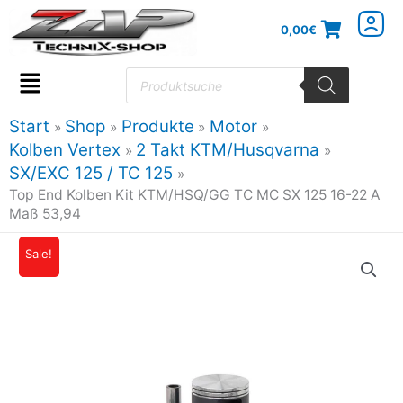
Zum
0,00
€
Inhalt
springen
Products
search
Flyout
Menu
Start
Shop
Produkte
Motor
Kolben Vertex
2 Takt KTM/Husqvarna
SX/EXC 125 / TC 125
Top End Kolben Kit KTM/HSQ/GG TC MC SX 125 16-22 A
Maß 53,94
Top
Sale!
Ursprünglicher
Aktueller
End
Preis
Preis
Kolben
Kit
war:
ist:
KTM/HSQ/GG
203,29€
172,80€.
TC
MC