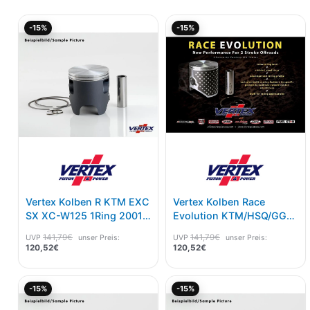
Aktueller
Ursprünglicher
Aktueller
Ursprünglicher
-15%
-15%
Preis
Preis
Preis
Preis
ist:
war:
ist:
war:
120,52€.
141,79€
120,52€.
141,79€
Vertex Kolben R KTM EXC
Vertex Kolben Race
SX XC-W125 1Ring 2001-
Evolution KTM/HSQ/GG
19 C Maß 53,96
125 01-22 C Maß 53,96
141,79
€
141,79
€
UVP
unser Preis:
UVP
unser Preis:
120,52
€
120,52
€
Aktueller
Ursprünglicher
Aktueller
Ursprünglicher
-15%
-15%
Preis
Preis
Preis
Preis
ist:
war:
ist:
war: