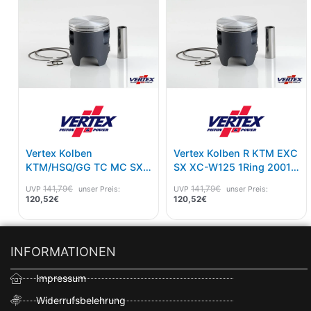
120,52€.
141,79€
120,52€.
141,79€
Vertex Kolben
Vertex Kolben R KTM EXC
KTM/HSQ/GG TC MC SX
SX XC-W125 1Ring 2001-
125 02-22 C Maß 53,96
19 A Maß 53,94
141,79
€
141,79
€
UVP
unser Preis:
UVP
unser Preis:
120,52
€
120,52
€
INFORMATIONEN
Impressum
Widerrufsbelehrung