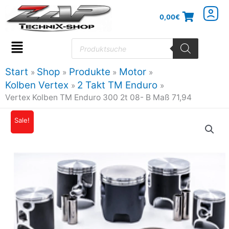
Zum
0,00
€
Inhalt
springen
Products
search
Flyout
Menu
Start
Shop
Produkte
Motor
Kolben Vertex
2 Takt TM Enduro
Vertex Kolben TM Enduro 300 2t 08- B Maß 71,94
Vertex
Sale!
Ursprünglicher
Aktueller
Kolben
Preis
Preis
TM
Enduro
war:
ist:
300
215,95€
183,56€.
2t
08-
B
Maß