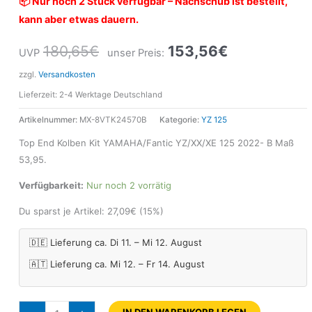
📦 Nur noch 2 Stück verfügbar – Nachschub ist bestellt,
kann aber etwas dauern.
180,65
€
153,56
€
UVP
unser Preis:
zzgl.
Versandkosten
Lieferzeit:
2-4 Werktage Deutschland
Artikelnummer:
MX-8VTK24570B
Kategorie:
YZ 125
Top End Kolben Kit YAMAHA/Fantic YZ/XX/XE 125 2022- B Maß
53,95.
Verfügbarkeit:
Nur noch 2 vorrätig
Du sparst je Artikel:
27,09
€
(15%)
🇩🇪 Lieferung ca. Di 11. – Mi 12. August
🇦🇹 Lieferung ca. Mi 12. – Fr 14. August
IN DEN WARENKORB LEGEN