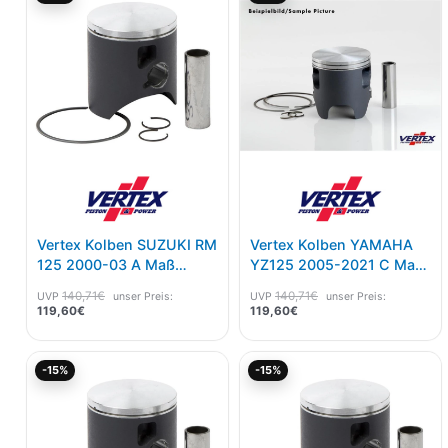
ist:
war:
ist:
war:
119,60€.
140,71€
119,60€.
140,71€
Vertex Kolben SUZUKI RM
Vertex Kolben YAMAHA
125 2000-03 A Maß
YZ125 2005-2021 C Maß
53,95
53,95mm
140,71
€
140,71
€
UVP
unser Preis:
UVP
unser Preis:
119,60
€
119,60
€
Aktueller
Ursprünglicher
Aktueller
Ursprünglicher
-15%
-15%
Preis
Preis
Preis
Preis
ist:
war:
ist:
war:
119,60€.
140,71€
119,60€.
140,71€