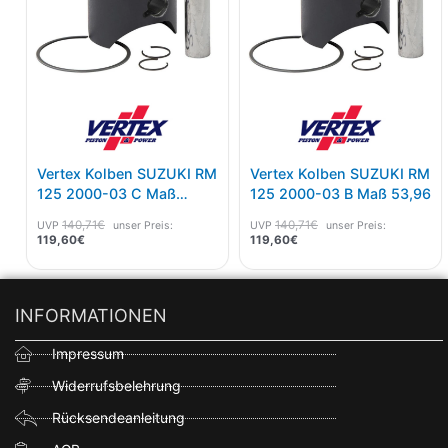
Vertex Kolben SUZUKI RM
Vertex Kolben SUZUKI RM
125 2000-03 C Maß
125 2000-03 B Maß 53,96
53,97
140,71
€
140,71
€
UVP
unser Preis:
UVP
unser Preis:
119,60
€
119,60
€
INFORMATIONEN
Impressum
Widerrufsbelehrung
Rücksendeanleitung