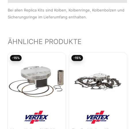
Bei allen Replica Kits sind Kolben, Kolbenringe, Kolbenbolzen und
Sicherungsringe im Lieferumfang enthalten.
ÄHNLICHE PRODUKTE
Aktueller
Ursprünglicher
Aktueller
Ursprünglicher
-15%
-15%
Preis
Preis
Preis
Preis
ist:
war:
ist:
war:
167,85€.
197,47€
265,91€.
312,83€