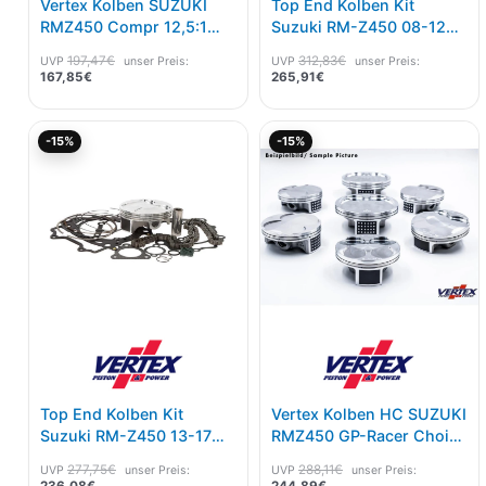
Vertex Kolben SUZUKI
Top End Kolben Kit
RMZ450 Compr 12,5:1
Suzuki RM-Z450 08-12
2013-17 B Maß 95,97
Replica B Maß 95,97
197,47
€
312,83
€
UVP
unser Preis:
UVP
unser Preis:
167,85
€
265,91
€
Aktueller
Ursprünglicher
Aktueller
Ursprünglicher
-15%
-15%
Preis
Preis
Preis
Preis
ist:
war:
ist:
war:
236,08€.
277,75€
244,89€.
288,11€
Top End Kolben Kit
Vertex Kolben HC SUZUKI
Suzuki RM-Z450 13-17
RMZ450 GP-Racer Choice
Replica C Maß 95,98
2018-19 C Maß 95,98
277,75
€
288,11
€
UVP
unser Preis:
UVP
unser Preis:
236,08
€
244,89
€