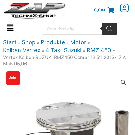
Zum
0,00
€
Inhalt
springen
Products
search
Flyout
Menu
Start
Shop
Produkte
Motor
Kolben Vertex
4 Takt Suzuki
RMZ 450
Vertex Kolben SUZUKI RMZ450 Compr 12,5:1 2013-17 A
Maß 95,96
Vertex
Sale!
Ursprünglicher
Aktueller
Kolben
Preis
Preis
SUZUKI
RMZ450
war:
ist:
Compr
197,47€
167,85€.
12,5:1
2013-
17
A