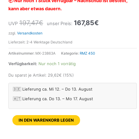
📦 Nur noch 1 Stück verfügbar – Nachschub ist bestellt,
kann aber etwas dauern.
197,47
€
167,85
€
UVP
unser Preis:
zzgl.
Versandkosten
Lieferzeit:
2-4 Werktage Deutschland
Artikelnummer:
MX-23863A
Kategorie:
RMZ 450
Verfügbarkeit:
Nur noch 1 vorrätig
Du sparst je Artikel:
29,62
€
(15%)
🇩🇪 Lieferung ca. Mi 12. – Do 13. August
🇦🇹 Lieferung ca. Do 13. – Mo 17. August
IN DEN WARENKORB LEGEN