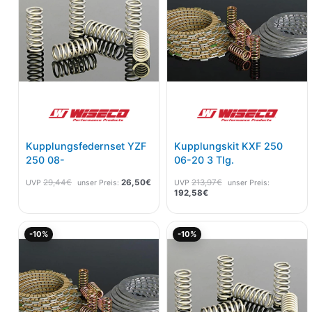
Kupplungsfedernset YZF
Kupplungskit KXF 250
250 08-
06-20 3 Tlg.
29,44
€
26,50
€
213,97
€
UVP
unser Preis:
UVP
unser Preis:
192,58
€
Aktueller
Ursprünglicher
Ursprünglicher
Akt
-10%
-10%
Preis
Preis
Preis
Pre
ist:
war:
war:
ist:
180,55€.
200,61€
29,44€
26