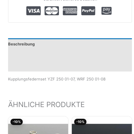
Beschreibung
Produktsicherheit
Modelle
Kupplungsfedernset YZF 250 01-07, WRF 250 01-08
ÄHNLICHE PRODUKTE
Ursprünglicher
Aktueller
Aktueller
Ursprünglicher
-10%
-10%
Preis
Preis
Preis
Preis
war:
ist:
ist:
war:
29,44€
26,50€.
192,58€.
213,97€