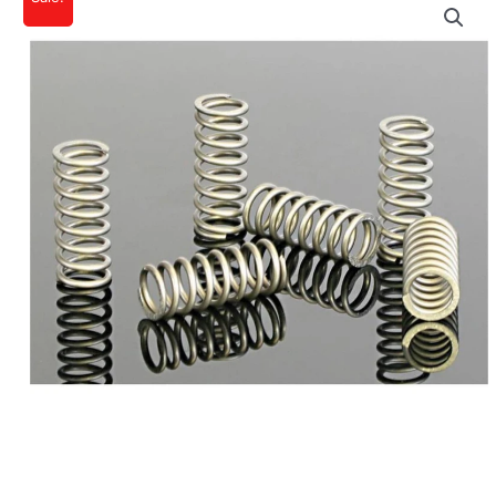
Ursprünglicher
Aktueller
YZF
Preis
Preis
250
01-
war:
ist:
07,
29,44€
26,50€.
WRF
250
01-
08
Menge