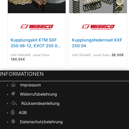
Kupplungskit KTM SXF
Kupplungsfedernset KXF
250 06-12, EXCF 250 07-
250 04
13 3 Tlg.
200,61
€
29,44
€
26,50
€
UVP
unser Preis:
UVP
unser Preis:
180,55
€
INFORMATIONEN
Impressum
Widerrufsbelehrung
Rücksendeanleitung
AGB
Datenschutzbelehrung