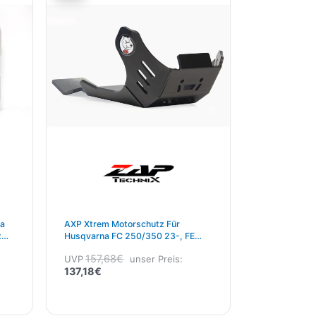
ist:
war:
137,18€.
157,68€
ta
AXP Xtrem Motorschutz Für
t
Husqvarna FC 250/350 23-, FE
250/350 24-, GasGas MC
157,68
€
UVP
unser Preis:
250F/350F 23-, EC 250F/350F
137,18
€
24-, KTM SX-F 250/350