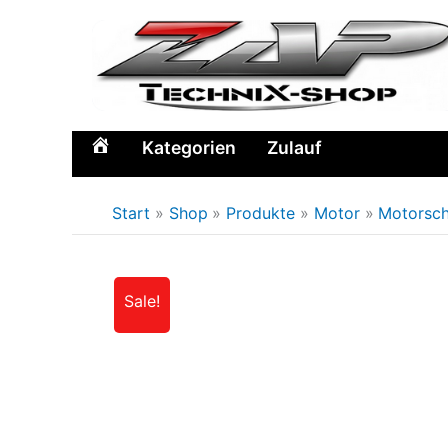
Zum
Inhalt
springen
Kategorien
Zulauf
Home
Start
Shop
Produkte
Motor
Motorsc
Sale!