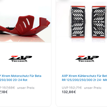
ist:
war:
ist:
war:
137,18€.
157,68€
132,86€.
152,71€
 Xtrem Motorschutz Für Beta
AXP Xtrem Kühlerschutz Für Be
250/300 20-24 Rot
RR 125/200/250/300 2t 24- Mi
Lamellen
157,68
€
152,71
€
P
unser Preis:
UVP
unser Preis:
7,18
€
132,86
€