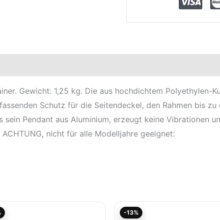
elle
iner. Gewicht: 1,25 kg. Die aus hochdichtem Polyethylen-K
mfassenden Schutz für die Seitendeckel, den Rahmen bis zu 
ls sein Pendant aus Aluminium, erzeugt keine Vibrationen u
. ACHTUNG, nicht für alle Modelljahre geeignet:
Aktueller
Ursprünglicher
Aktueller
Ursprüngliche
%
-13%
Preis
Preis
Preis
Preis