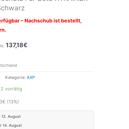
Schwarz
rfügbar – Nachschub ist bestellt,
rn.
137,18
€
is:
tschland
Kategorie:
AXP
2 vorrätig
0
€
(13%)
i 12. August
Fr 14. August