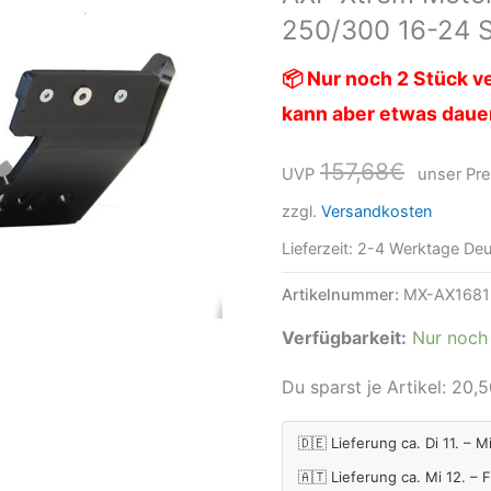
250/300 16-24 
250/300
16-
📦 Nur noch 2 Stück ve
24
kann aber etwas daue
Schwarz
Menge
157,68
€
UVP
unser Pre
zzgl.
Versandkosten
Lieferzeit:
2-4 Werktage Deu
Artikelnummer:
MX-AX1681
Verfügbarkeit:
Nur noch 
Du sparst je Artikel:
20,5
🇩🇪 Lieferung ca. Di 11. – M
🇦🇹 Lieferung ca. Mi 12. – 