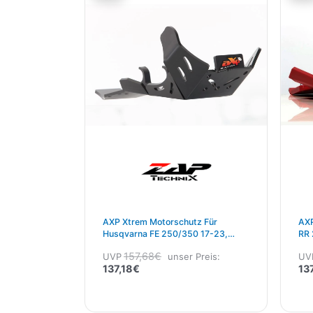
ist:
war:
137,18€.
157,68€
AXP Xtrem Motorschutz Für
AXP
Husqvarna FE 250/350 17-23,
RR 
GasGas EC 250F/350F 17-23
157,68
€
UVP
unser Preis:
UV
Schwarz
137,18
€
13