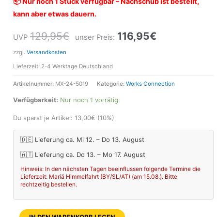
📦 Nur noch 1 Stück verfügbar – Nachschub ist bestellt,
kann aber etwas dauern.
129,95
€
116,95
€
UVP
unser Preis:
zzgl.
Versandkosten
Lieferzeit:
2-4 Werktage Deutschland
Artikelnummer:
MX-24-5019
Kategorie:
Works Connection
Verfügbarkeit:
Nur noch 1 vorrätig
Du sparst je Artikel:
13,00
€
(10%)
🇩🇪 Lieferung ca. Mi 12. – Do 13. August
🇦🇹 Lieferung ca. Do 13. – Mo 17. August
Hinweis: In den nächsten Tagen beeinflussen folgende Termine die
Lieferzeit: Mariä Himmelfahrt (BY/SL/AT) (am 15.08.). Bitte
rechtzeitig bestellen.
IN DEN WARENKORB LEGEN