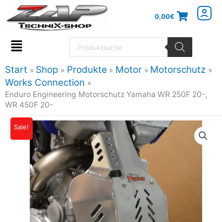
Zum
0,00
€
Inhalt
springen
Products
search
Flyout
Menu
Start
Shop
Produkte
Motor
Motorschutz
Works Connection
Enduro Engineering Motorschutz Yamaha WR 250F 20-,
WR 450F 20-
Enduro
Sale!
Ursprünglicher
Aktueller
Engineering
Preis
Preis
Motorschutz
Yamaha
war:
ist:
WR
129,95€
116,95€.
250F
20-,
WR
450F