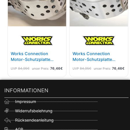
Works Connection
Works Connection
Motor-Schutzplatte
Motor-Schutzplatte
Honda CRF 250 14- 17
Honda CRF 450 13- 16
84,95
€
76,46
€
84,95
€
76,46
€
UVP
unser Preis:
UVP
unser Preis:
INFORMATIONEN
Impressum
Widerrufsbelehrung
Rücksendeanleitung
AGB