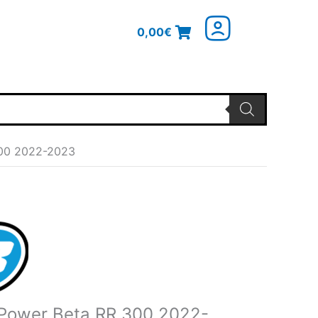
0,00
€
300 2022-2023
nglicher
Aktueller
Preis
ist:
€
140,43€.
 Power Beta RR 300 2022-