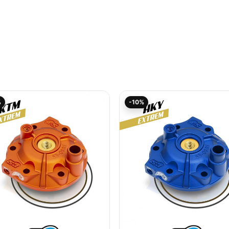
Aktueller
Ursprünglicher
Aktueller
Ursprüngliche
%
-10%
Preis
Preis
Preis
Preis
ist:
war:
ist:
war:
140,43€.
156,03€
140,43€.
156,03€