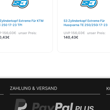
Zylinderkopf Extreme Für KTM
S3 Zylinderkopf Extreme Für
 250 17-23 TPI
Husqvarna TE 250/250i 17-23
156,03
€
156,03
€
P
unser Preis:
UVP
unser Preis:
0,43
€
140,43
€
ZAHLUNG & VERSAND
K