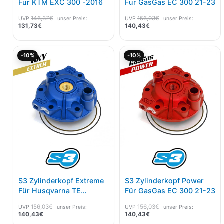
Für KTM EXC 300 -2016
Für GasGas EC 300 21-23
146,37
€
156,03
€
UVP
unser Preis:
UVP
unser Preis:
131,73
€
140,43
€
Aktueller
Ursprünglicher
Aktueller
Ursprünglicher
-10%
-10%
Preis
Preis
Preis
Preis
ist:
war:
ist:
war:
140,43€.
156,03€
140,43€.
156,03€
S3 Zylinderkopf Extreme
S3 Zylinderkopf Power
Für Husqvarna TE
Für GasGas EC 300 21-23
300/300i 17-23
156,03
€
156,03
€
UVP
unser Preis:
UVP
unser Preis:
140,43
€
140,43
€