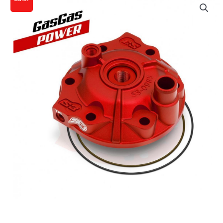
Ursprünglicher
Aktueller
Zylinderkopf
Preis
Preis
Power
für
war:
ist:
GasGas
156,03€
140,43€.
EC
250
21-
23
Menge