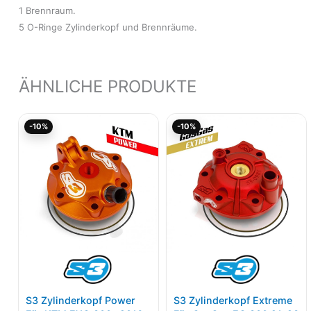
1 Brennraum.
5 O-Ringe Zylinderkopf und Brennräume.
ÄHNLICHE PRODUKTE
Aktueller
Ursprünglicher
Aktueller
Ursprünglicher
-10%
-10%
Preis
Preis
Preis
Preis
ist:
war:
ist:
war:
131,73€.
146,37€
140,43€.
156,03€
S3 Zylinderkopf Power
S3 Zylinderkopf Extreme