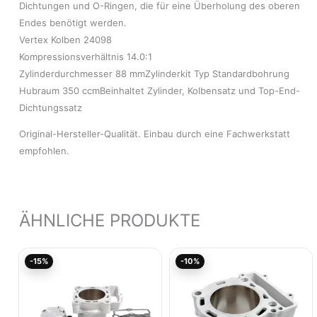
Dichtungen und O-Ringen, die für eine Überholung des oberen
Endes benötigt werden.
Vertex Kolben 24098
Kompressionsverhältnis 14.0:1
Zylinderdurchmesser 88 mmZylinderkit Typ Standardbohrung
Hubraum 350 ccmBeinhaltet Zylinder, Kolbensatz und Top-End-
Dichtungssatz
Original-Hersteller-Qualität. Einbau durch eine Fachwerkstatt
empfohlen.
ÄHNLICHE PRODUKTE
Aktueller
Ursprünglicher
Aktueller
Ursprünglicher
-15%
-10%
Preis
Preis
Preis
Preis
ist:
war:
ist:
war:
686,26€.
807,37€
233,91€.
259,90€