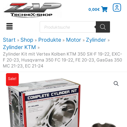
Zum
0,00
€
Inhalt
springen
Products
search
Flyout
Menu
Start
Shop
Produkte
Motor
Zylinder
Zylinder KTM
Zylinder Kit mit Vertex Kolben KTM 350 SX-F 19-22, EXC-
F 20-23, Husqvarna 350 FC 19-22, FE 20-23, GasGas 350
MC 21-23, EC 21-24
Sale!
Ursprünglicher
Aktueller
Preis
Preis
war:
ist:
786,69€
668,68€.