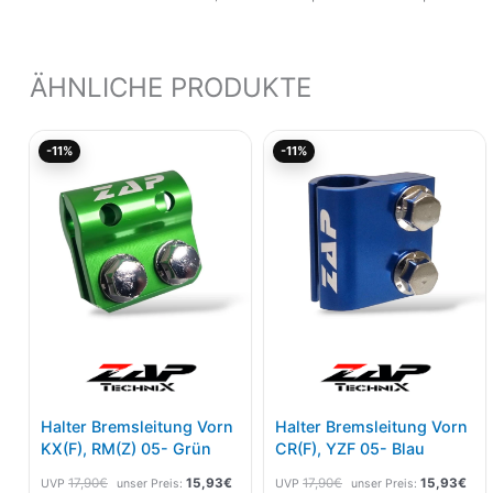
ÄHNLICHE PRODUKTE
Ursprünglicher
Aktueller
Ursprünglicher
Aktu
-11%
-11%
Preis
Preis
Preis
Prei
war:
ist:
war:
ist:
17,90€
15,93€.
17,90€
15,
Halter Bremsleitung Vorn
Halter Bremsleitung Vorn
KX(F), RM(Z) 05- Grün
CR(F), YZF 05- Blau
17,90
€
15,93
€
17,90
€
15,93
€
UVP
unser Preis:
UVP
unser Preis: