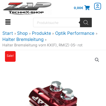
Zum
0,00
€
Inhalt
springen
Products
search
Flyout
Menu
Start
Shop
Produkte
Optik Performance
Halter Bremsleitung
Halter Bremsleitung vorn KX(F), RM(Z) 05- rot
Sale!
Ursprünglicher
Aktueller
Preis
Preis
war:
ist:
17,90€
15,93€.