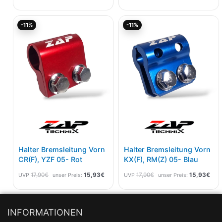
Ursprünglicher
Aktueller
Ursprünglicher
Aktu
-11%
-11%
Preis
Preis
Preis
Prei
war:
ist:
war:
ist:
17,90€
15,93€.
17,90€
15,
Halter Bremsleitung Vorn
Halter Bremsleitung Vorn
CR(F), YZF 05- Rot
KX(F), RM(Z) 05- Blau
17,90
€
15,93
€
17,90
€
15,93
€
UVP
unser Preis:
UVP
unser Preis:
INFORMATIONEN