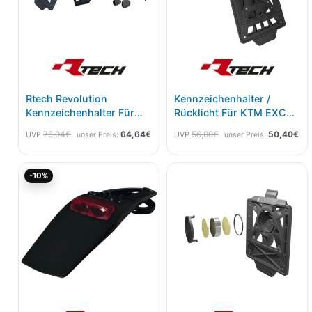
Rtech Revolution
Kennzeichenhalter /
Kennzeichenhalter Für
Rücklicht Für KTM EXC
Yamaha Tenere 700
20-23 Mit Integra System
76,04
€
64,64
€
56,00
€
50,40
€
UVP
unser Preis:
UVP
unser Preis:
Verstellbar Mit Integra
Schwarz
System
Ursprünglicher
Aktueller
-10%
Preis
Preis
war:
ist:
34,21€
30,80€.