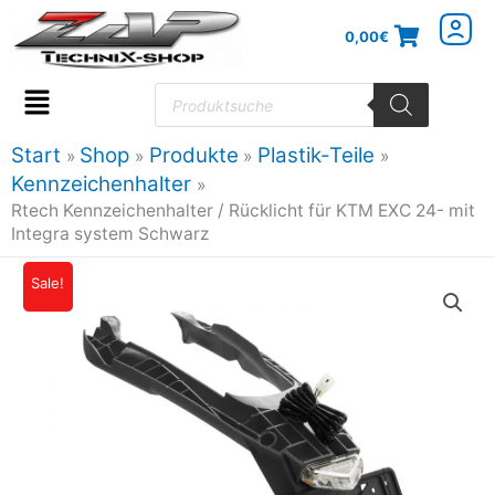
Zum
0,00
€
Inhalt
springen
Products
search
Flyout
Menu
Start
Shop
Produkte
Plastik-Teile
Kennzeichenhalter
Rtech Kennzeichenhalter / Rücklicht für KTM EXC 24- mit
Integra system Schwarz
Rtech
Sale!
Ursprünglicher
Aktueller
Kennzeichenhalter
Preis
Preis
/
Rücklicht
war:
ist:
für
56,00€
50,40€.
KTM
EXC
24-
mit