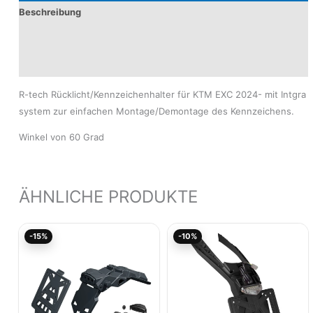
Beschreibung
Produktsicherheit
Modelle
R-tech Rücklicht/Kennzeichenhalter für KTM EXC 2024- mit Intgra
system zur einfachen Montage/Demontage des Kennzeichens.
Winkel von 60 Grad
ÄHNLICHE PRODUKTE
Ursprünglicher
Aktueller
Ursprünglicher
Akt
-15%
-10%
Preis
Preis
Preis
Pre
war:
ist:
war:
ist:
76,04€
64,64€.
56,00€
50