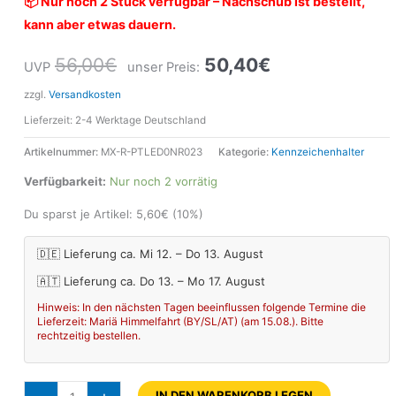
📦 Nur noch 2 Stück verfügbar – Nachschub ist bestellt,
kann aber etwas dauern.
56,00
€
50,40
€
UVP
unser Preis:
zzgl.
Versandkosten
Lieferzeit:
2-4 Werktage Deutschland
Artikelnummer:
MX-R-PTLED0NR023
Kategorie:
Kennzeichenhalter
Verfügbarkeit:
Nur noch 2 vorrätig
Du sparst je Artikel:
5,60
€
(10%)
🇩🇪 Lieferung ca. Mi 12. – Do 13. August
🇦🇹 Lieferung ca. Do 13. – Mo 17. August
Hinweis: In den nächsten Tagen beeinflussen folgende Termine die
Lieferzeit: Mariä Himmelfahrt (BY/SL/AT) (am 15.08.). Bitte
rechtzeitig bestellen.
IN DEN WARENKORB LEGEN