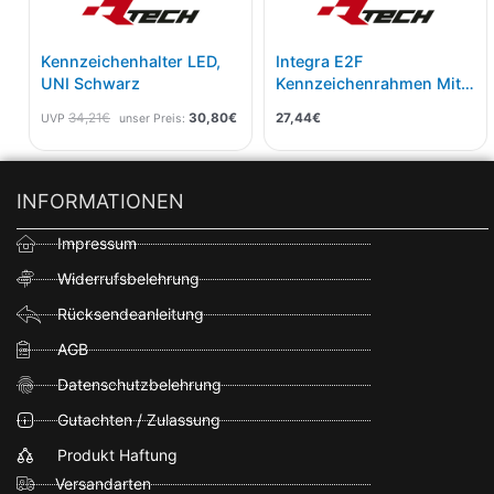
Kennzeichenhalter LED,
Integra E2F
UNI Schwarz
Kennzeichenrahmen Mit
GPS Tracker Fach
34,21
€
30,80
€
27,44
€
UVP
unser Preis:
INFORMATIONEN
Impressum
Widerrufsbelehrung
Rücksendeanleitung
AGB
Datenschutzbelehrung
Gutachten / Zulassung
Produkt Haftung
Versandarten