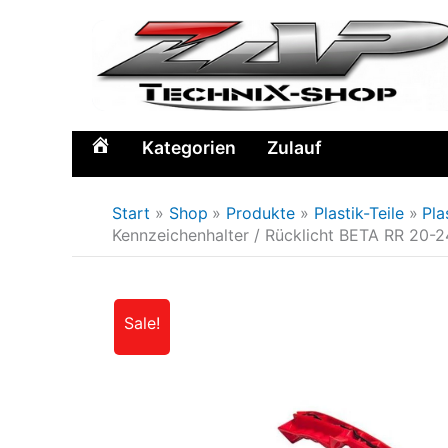
Zum
Inhalt
springen
Kategorien
Zulauf
Home
Start
Shop
Produkte
Plastik-Teile
Pla
Kennzeichenhalter / Rücklicht BETA RR 20-24
Sale!