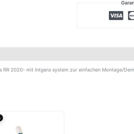
Garan
elle
eta RR 2020- mit Intgera system zur einfachen Montage/De
Aktueller
Ursprünglicher
%
Preis
Preis
ist:
war:
35,27€.
39,19€