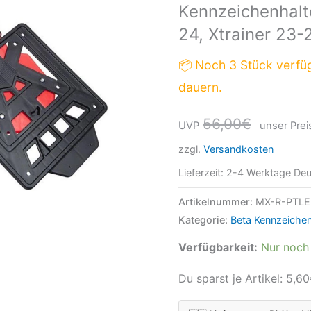
Kennzeichenhalte
20-
24, Xtrainer 23-
24,
Xtrainer
📦 Noch 3 Stück verfü
23-
dauern.
24
mit
56,00
€
UVP
unser Prei
Integra
zzgl.
Versandkosten
system
Rot
Lieferzeit:
2-4 Werktage Deu
Menge
Artikelnummer:
MX-R-PTL
Kategorie:
Beta Kennzeichen
Verfügbarkeit:
Nur noch 
Du sparst je Artikel:
5,60