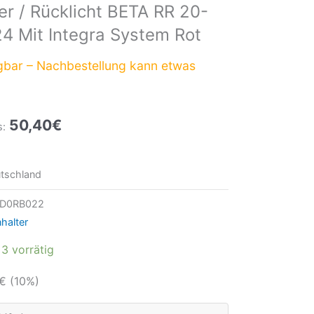
r / Rücklicht BETA RR 20-
24 Mit Integra System Rot
gbar – Nachbestellung kann etwas
50,40
€
s:
tschland
ED0RB022
halter
3 vorrätig
€
(10%)