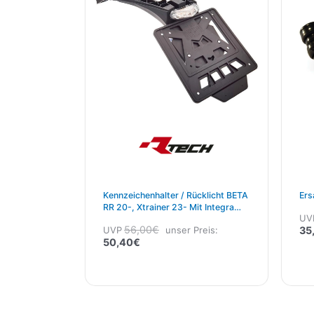
Kennzeichenhalter / Rücklicht BETA
Ers
RR 20-, Xtrainer 23- Mit Integra
UV
System Schwarz
56,00
€
UVP
unser Preis:
35
50,40
€