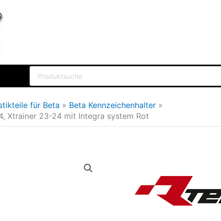
Products
search
stikteile für Beta
Beta Kennzeichenhalter
, Xtrainer 23-24 mit Integra system Rot
Kennzeichenhalter
Ursprün
/
Preis
Rücklicht
war:
BETA
RR
56,00€