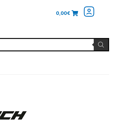
0,00
€
glicher
Aktueller
Preis
ist:
50,40€.