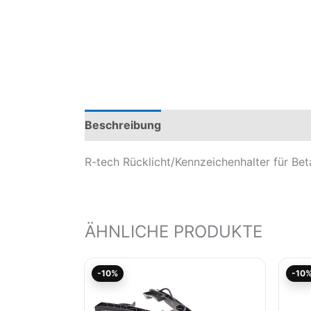
Beschreibung
Produktsicherheit
Mod
R-tech Rücklicht/Kennzeichenhalter für B
ÄHNLICHE PRODUKTE
Aktueller
Ursprünglicher
-10%
-10
Preis
Preis
ist:
war:
50,40€.
56,00€