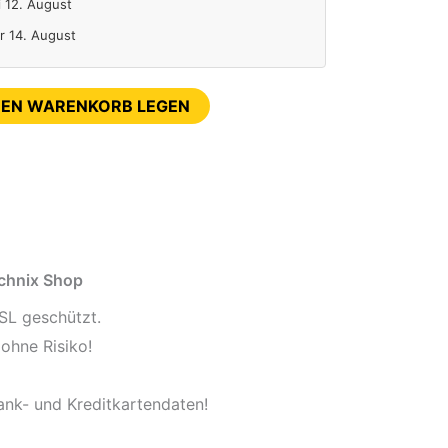
i 12. August
Fr 14. August
DEN WARENKORB LEGEN
echnix Shop
SL geschützt.
ohne Risiko!
ank- und Kreditkartendaten!