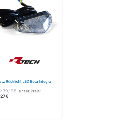
atz Rücklicht LED Beta Integra
39,19
€
P
unser Preis:
,27
€