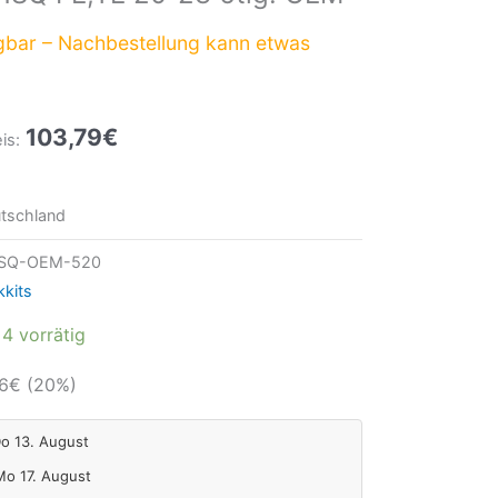
gbar – Nachbestellung kann etwas
103,79
€
is:
tschland
HSQ-OEM-520
kkits
4 vorrätig
6
€
(20%)
Do 13. August
 Mo 17. August