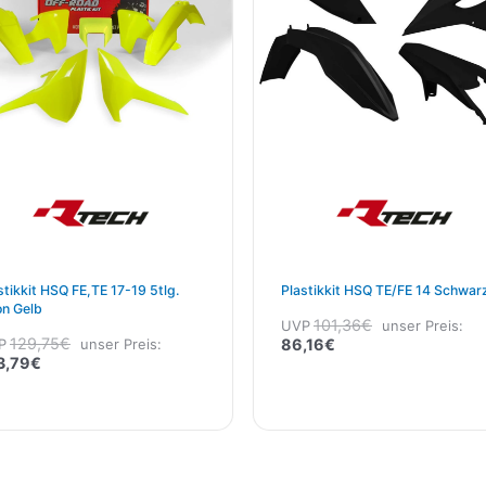
stikkit HSQ FE,TE 17-19 5tlg.
Plastikkit HSQ TE/FE 14 Schwar
n Gelb
101,36
€
UVP
unser Preis:
129,75
€
P
unser Preis:
86,16
€
3,79
€