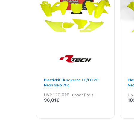
Plastikkit Husqvarna TC/FC 23-
Pla
Neon Gelb 7tlg
Neo
120,01
€
UVP
unser Preis:
UV
96,01
€
10