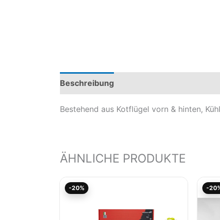
Beschreibung
Produktsicherheit
Mod
Bestehend aus Kotflügel vorn & hinten, Küh
ÄHNLICHE PRODUKTE
Aktueller
Ursprünglicher
-20%
-20
Preis
Preis
ist:
war:
96,01€.
120,01€