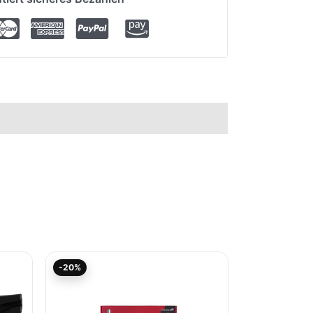
r
Aktueller
Ursprünglicher
-20%
Preis
Preis
ist:
war:
118,36€.
147,95€