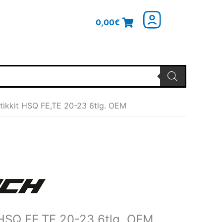
0,00
€
stikkit HSQ FE,TE 20-23 6tlg. OEM
nglicher
Aktueller
Preis
ist:
€
103,79€.
 HSQ FE,TE 20-23 6tlg. OEM