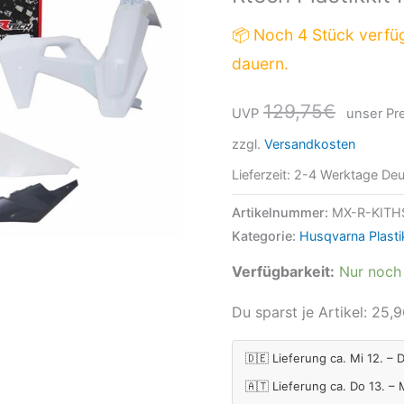
6tlg.
📦 Noch 4 Stück verfü
OEM
dauern.
Menge
129,75
€
UVP
unser Pre
zzgl.
Versandkosten
Lieferzeit:
2-4 Werktage Deu
Artikelnummer:
MX-R-KIT
Kategorie:
Husqvarna Plasti
Verfügbarkeit:
Nur noch 
Du sparst je Artikel:
25,9
🇩🇪 Lieferung ca. Mi 12. – 
🇦🇹 Lieferung ca. Do 13. –