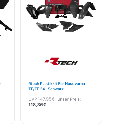
z
Rtech Plastikkit Für Husqvarna
TE/FE 24- Schwarz
147,95
€
UVP
unser Preis:
118,36
€