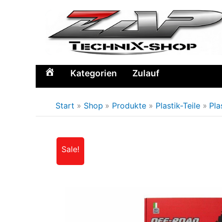
Zum
Inhalt
springen
Kategorien
Zulauf
Home
Start
Shop
Produkte
Plastik-Teile
Pla
Sale!