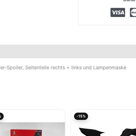
elle
ler-Spoiler, Seitenteile rechts + links und Lampenmaske
Aktueller
Ursprünglicher
Aktueller
Ursprüngliche
%
-15%
Preis
Preis
Preis
Preis
ist:
war:
ist:
war:
103,79€.
129,75€
86,16€.
101,36€