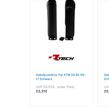
23,31€.
25,91€
Gabelprotektor Für KTM SX 85 09-
Gab
17 Schwarz
25,91
€
UVP
unser Preis:
UV
23,31
€
25