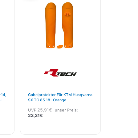
23,31€.
25,91€
-14,
Gabelprotektor Für KTM Husqvarna
3-
SX TC 85 18- Orange
01
25,91
€
UVP
unser Preis:
23,31
€