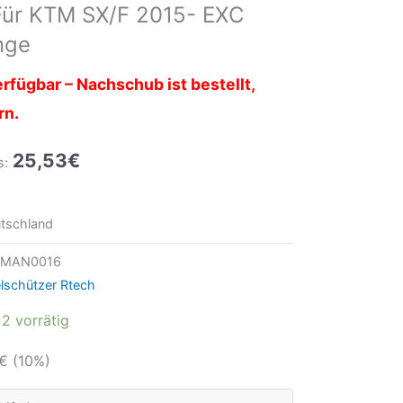
Für KTM SX/F 2015- EXC
nge
rfügbar – Nachschub ist bestellt,
rn.
25,53
€
s:
tschland
TMAN0016
schützer Rtech
2 vorrätig
€
(10%)