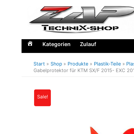
Zum
Inhalt
springen
Kategorien
Zulauf
Home
Start
Shop
Produkte
Plastik-Teile
Pla
Gabelprotektor für KTM SX/F 2015- EXC 20
Sale!