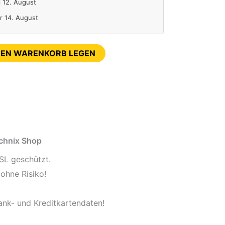
i 12. August
Fr 14. August
DEN WARENKORB LEGEN
echnix Shop
SL geschützt.
ohne Risiko!
ank- und Kreditkartendaten!