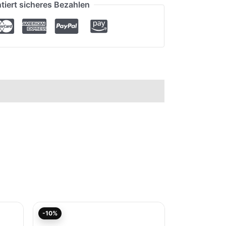
tiert sicheres Bezahlen
Aktueller
Ursprünglicher
-10%
Preis
Preis
ist:
war: