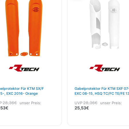
25,53€.
28,36€
25,53€.
28,36€
elprotektor Für KTM SX/F
Gabelprotektor Für KTM SXF 07
2015-, EXC 2016- Orange
EXC 08-15, HSQ TC/FC TE/FE 1
14, Gas Gas 09-, HBG TE 125-5
28,36
€
28,36
€
P
unser Preis:
UVP
unser Preis:
11-13 Weiß
,53
€
25,53
€