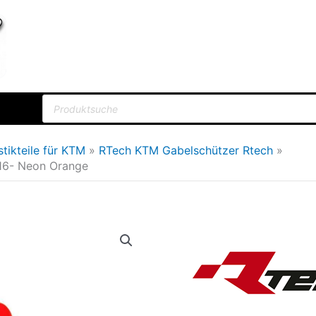
Products
search
stikteile für KTM
RTech KTM Gabelschützer Rtech
16- Neon Orange
Gabelprotektor
Ursprün
für
Preis
KTM
war:
SX/F
2015-
28,36€