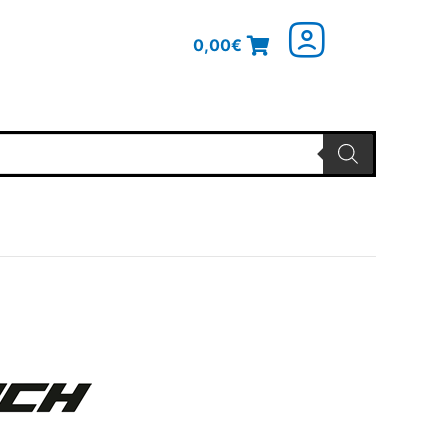
0,00
€
glicher
Aktueller
Preis
ist:
25,53€.