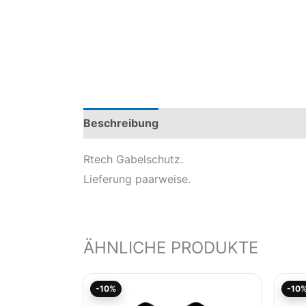
Beschreibung
Produktsicherheit
Mod
Rtech Gabelschutz.
Lieferung paarweise.
ÄHNLICHE PRODUKTE
Aktueller
Ursprünglicher
-10%
-10
Preis
Preis
ist:
war: