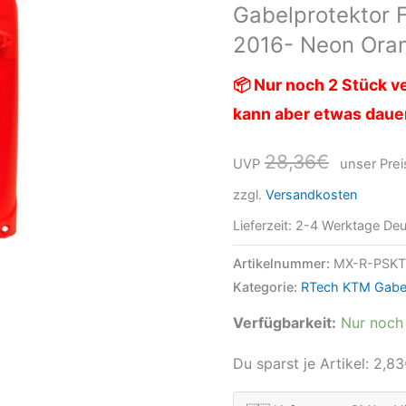
Gabelprotektor 
EXC
2016- Neon Ora
2016-
Neon
📦 Nur noch 2 Stück ve
Orange
kann aber etwas daue
Menge
28,36
€
UVP
unser Prei
zzgl.
Versandkosten
Lieferzeit:
2-4 Werktage Deu
Artikelnummer:
MX-R-PSK
Kategorie:
RTech KTM Gabel
Verfügbarkeit:
Nur noch 
Du sparst je Artikel:
2,83