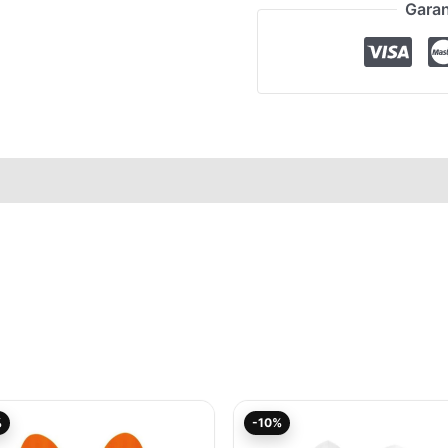
Garan
elle
Aktueller
Ursprünglicher
Aktueller
Ursprünglicher
%
-10%
Preis
Preis
Preis
Preis
ist:
war:
ist:
war: