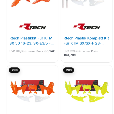
Rtech Plastikkit Für KTM
Rtech Plastik Komplett Kit
SX 50 16-23, SX-E3/5 -24
Für KTM SX/SX-F 23-
Orange 4 Tlg.
OEM 7tlg
101,35
€
86,14
€
129,75
€
UVP
unser Preis:
UVP
unser Preis:
103,79
€
Aktueller
Ursprünglicher
Aktueller
Ursprünglicher
-20%
-20%
Preis
Preis
Preis
Preis
ist:
war:
ist:
war:
118,36€.
147,95€
118,36€.
147,95€