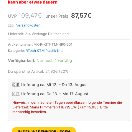
kann aber etwas dauern.
109,47
€
87,57
€
UVP
unser Preis:
zzgl.
Versandkosten
Lieferzeit:
2-4 Werktage Deutschland
Artikelnummer:
MX-R-KITKTM-NR0-501
Kategorie:
RTech KTM Plastik-Kits
Verfügbarkeit:
Nur noch 1 vorrätig
Du sparst je Artikel:
21,90
€
(20%)
🇩🇪 Lieferung ca. Mi 12. – Do 13. August
🇦🇹 Lieferung ca. Do 13. – Mo 17. August
Hinweis: In den nächsten Tagen beeinflussen folgende Termine die
Lieferzeit: Mariä Himmelfahrt (BY/SL/AT) (am 15.08.). Bitte
rechtzeitig bestellen.
IN DEN WARENKORB LEGEN