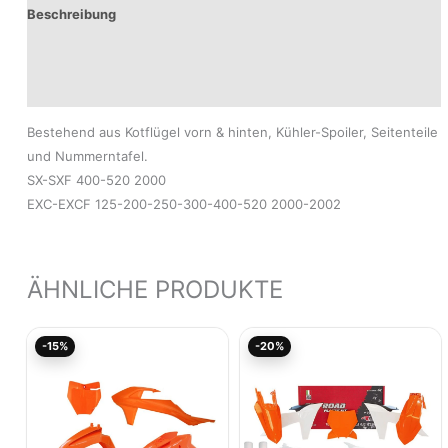
Beschreibung
Produktsicherheit
Modelle
Bestehend aus Kotflügel vorn & hinten, Kühler-Spoiler, Seitenteile
und Nummerntafel.
SX-SXF 400-520 2000
EXC-EXCF 125-200-250-300-400-520 2000-2002
ÄHNLICHE PRODUKTE
Ursprünglicher
Aktueller
Aktueller
Ursprünglicher
-15%
-20%
Preis
Preis
Preis
Preis
war:
ist:
ist:
war:
101,35€
86,14€.
103,79€.
129,75€