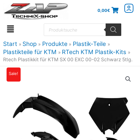
Zum
0,00
€
Inhalt
springen
Products
search
Flyout
Menu
Start
Shop
Produkte
Plastik-Teile
Plastikteile für KTM
RTech KTM Plastik-Kits
Rtech Plastikkit für KTM SX 00 EXC 00-02 Schwarz 5tlg.
Rtech
Sale!
Ursprünglicher
Aktueller
Plastikkit
Preis
Preis
für
KTM
war:
ist:
SX
109,47€
87,57€.
00
EXC
00-
02