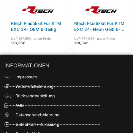
Rtech Plastikkit Für KTM
Rtech Plastikkit Für KTM
EXC 24- OEM 6-Teilig
EXC 24- Neon Gelb 6-
Teilig
147,95
€
147,95
€
UVP
unser Preis:
UVP
unser Preis:
118,36
€
118,36
€
INFORMATIONEN
Impressum
Widerrufsbelehrung
Rücksendeanleitung
AGB
Datenschutzbelehrung
Gutachten / Zulassung