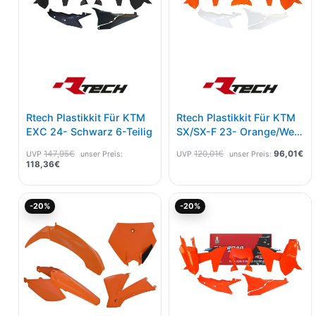
Rtech Plastikkit Für KTM
Rtech Plastikkit Für KTM
EXC 24- Schwarz 6-Teilig
SX/SX-F 23- Orange/Weiß
6tlg
147,95
€
120,01
€
96,01
€
UVP
unser Preis:
UVP
unser Preis:
118,36
€
Aktueller
Ursprünglicher
Aktueller
Ursprünglicher
-20%
-20%
Preis
Preis
Preis
Preis
ist:
war:
ist:
war:
87,57€.
109,47€
118,36€.
147,95€