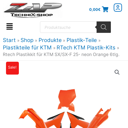
Zum
0,00
€
Inhalt
springen
Products
search
Flyout
Menu
Start
Shop
Produkte
Plastik-Teile
Plastikteile für KTM
RTech KTM Plastik-Kits
Rtech Plastikkit für KTM SX/SX-F 25- neon Orange 6tlg.
Rtech
Sale!
Ursprünglicher
Aktueller
Plastikkit
Preis
Preis
für
KTM
war:
ist:
SX/SX-
120,01€
96,01€.
F
25-
neon
Orange