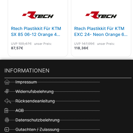
Rtech Plastikkit Für KTM
Rtech Plastikkit Für KTM
SX 85 06-12 Orange 4
EXC 24- Neon Orange 6-
Tlg.
Teilig
109,47
€
147,95
€
UVP
unser Preis:
UVP
unser Preis:
87,57
€
118,36
€
INFORMATIONEN
Impressum
Widerrufsbelehrung
Rücksendeanleitung
AGB
Datenschutzbelehrung
Gutachten / Zulassung