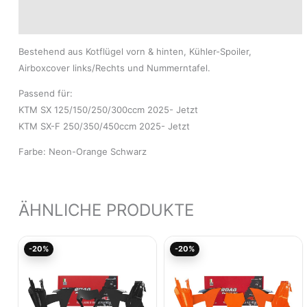
Modelle
Bestehend aus Kotflügel vorn & hinten, Kühler-Spoiler,
Airboxcover links/Rechts und Nummerntafel.
Passend für:
KTM SX 125/150/250/300ccm 2025- Jetzt
KTM SX-F 250/350/450ccm 2025- Jetzt
Farbe: Neon-Orange Schwarz
ÄHNLICHE PRODUKTE
Aktueller
Ursprünglicher
Ursprünglicher
Akt
-20%
-20%
Preis
Preis
Preis
Pre
ist:
war:
war:
ist:
118,36€.
147,95€
120,01€
96