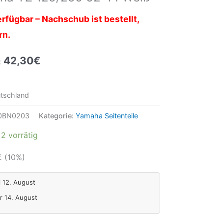
rfügbar – Nachschub ist bestellt,
rn.
42,30
€
:
tschland
0BN0203
Kategorie:
Yamaha Seitenteile
2 vorrätig
€
(10%)
i 12. August
Fr 14. August