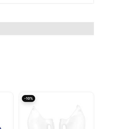
Aktueller
Ursprünglicher
-10%
Preis
Preis
ist:
war:
42,30€.
47,01€