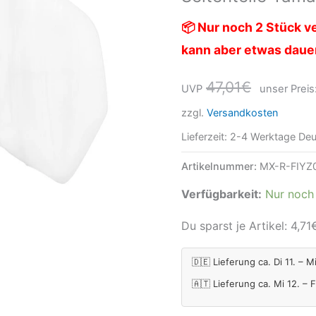
weiß
📦 Nur noch 2 Stück ve
Menge
kann aber etwas daue
47,01
€
UVP
unser Preis
zzgl.
Versandkosten
Lieferzeit:
2-4 Werktage Deu
Artikelnummer:
MX-R-FIYZ
Verfügbarkeit:
Nur noch 
Du sparst je Artikel:
4,71
🇩🇪 Lieferung ca. Di 11. – M
🇦🇹 Lieferung ca. Mi 12. – 