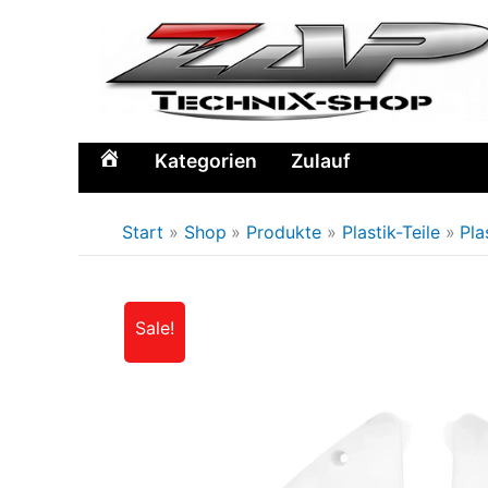
Zum
Inhalt
springen
Kategorien
Zulauf
Home
Start
Shop
Produkte
Plastik-Teile
Pla
Sale!