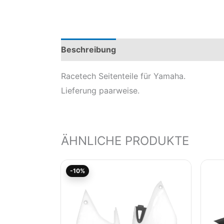
Beschreibung
Produktsicherheit
Mod
Racetech Seitenteile für Yamaha.
Lieferung paarweise.
ÄHNLICHE PRODUKTE
Aktueller
Ursprünglicher
-10%
Preis
Preis
ist:
war:
48,15€.
53,49€