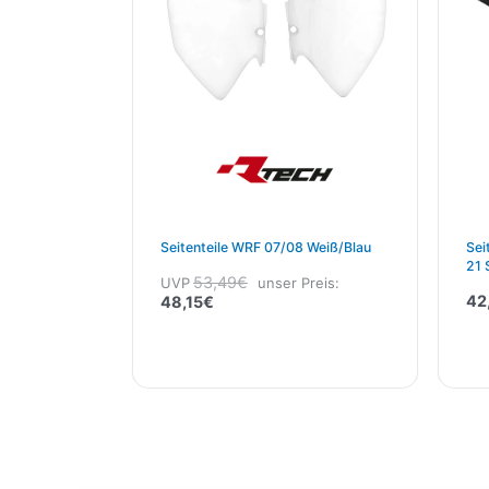
Seitenteile WRF 07/08 Weiß/blau
Sei
21 
53,49
€
UVP
unser Preis:
42
48,15
€