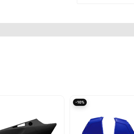
elle
Aktueller
Ursprünglicher
-10%
Preis
Preis
ist:
war:
32,08€.
35,64€