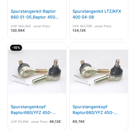
Spurstangenkit Raptor
Spurstangenkit LTZ/KFX
660 01-05,Raptor 450
400 04-08
04-09
142,32
€
157,79
€
UVP
unser Preis:
UVP
unser Preis:
120,98
€
134,12
€
Ursprünglicher
Aktueller
-10%
Preis
Preis
war:
ist:
51,25€
46,12€.
Spurstangenkopf
Spurstangenkopf
Raptor660/YFZ 450-
Raptor660/YFZ 450-
06/LTR 450/KFX 450
06/LTZ 400 04-08
51,25
€
46,12
€
60,74
€
UVP
unser Preis: