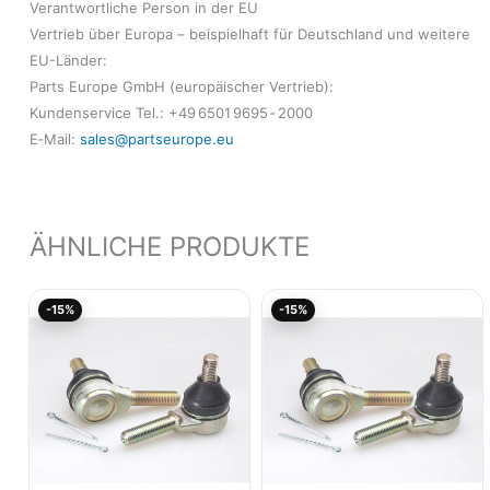
Verantwortliche Person in der EU
Vertrieb über Europa – beispielhaft für Deutschland und weitere
EU-Länder:
Parts Europe GmbH (europäischer Vertrieb):
Kundenservice Tel.: +49 6501 9695 ‑ 2000
E‑Mail:
sales@partseurope.eu
ÄHNLICHE PRODUKTE
Aktueller
Ursprünglicher
Aktueller
Ursprünglicher
-15%
-15%
Preis
Preis
Preis
Preis
ist:
war:
ist:
war:
120,98€.
142,32€
134,12€.
157,79€