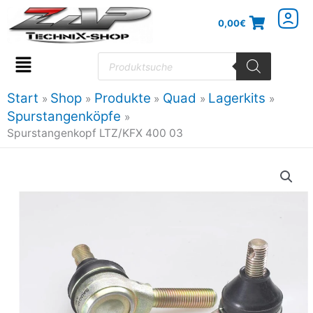
Zum
0,00
€
Inhalt
springen
Products
search
Flyout
Menu
Start
Shop
Produkte
Quad
Lagerkits
Spurstangenköpfe
Spurstangenkopf LTZ/KFX 400 03
Spurstangenkopf
LTZ/KFX
400
03
Menge