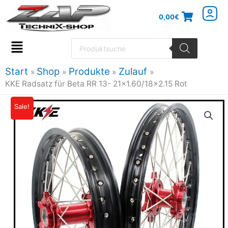
Zum
0,00
€
Inhalt
springen
Products
search
Flyout
Menu
Start
Shop
Produkte
Zulauf
KKE Radsatz für Beta RR 13- 21×1.60/18×2.15 Rot
Sale!
Ursprünglicher
Aktueller
Preis
Preis
war:
ist:
698,99€
608,13€.