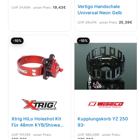
Vertigo Handschale
21,59
€
19,43
€
UVP
unser Preis:
Universal Neon Gelb
28,21
€
25,39
€
UVP
unser Preis:
Aktueller
Ursprünglicher
Aktueller
Ursprünglicher
-10%
-10%
Preis
Preis
Preis
Preis
ist:
war:
ist:
war:
100,02€.
111,13€
326,06€.
362,28€
Xtrig HiLo Holeshot Kit
Kupplungskorb YZ 250
Für 48mm KYB/Showa
93-
Gabel Ø 54mm
111,13
€
362,28
€
UVP
unser Preis:
UVP
unser Preis: