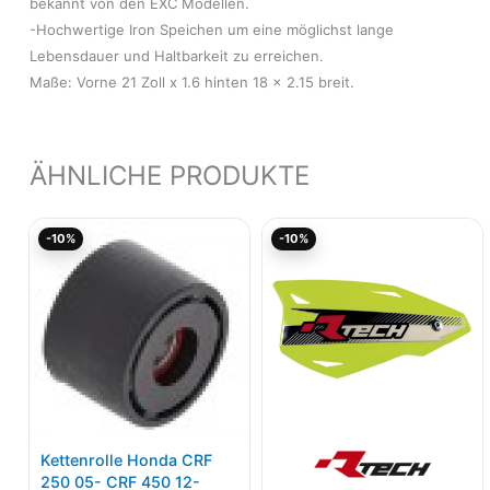
bekannt von den EXC Modellen.
-Hochwertige Iron Speichen um eine möglichst lange
Lebensdauer und Haltbarkeit zu erreichen.
Maße: Vorne 21 Zoll x 1.6 hinten 18 x 2.15 breit.
ÄHNLICHE PRODUKTE
Ursprünglicher
Aktueller
Ursprünglicher
Akt
-10%
-10%
Preis
Preis
Preis
Pre
war:
ist:
war:
ist:
21,59€
19,43€.
28,21€
25,
Kettenrolle Honda CRF
250 05- CRF 450 12-