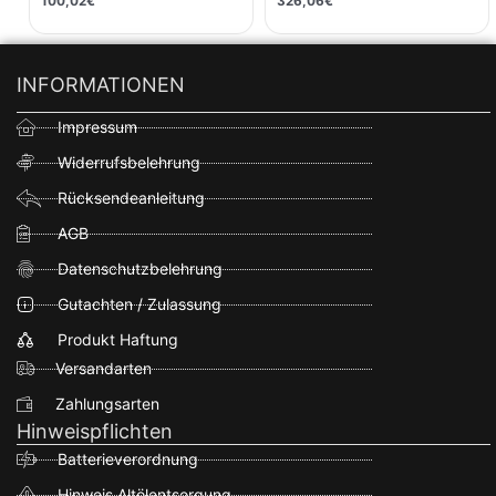
100,02
€
326,06
€
INFORMATIONEN
Impressum
Widerrufsbelehrung
Rücksendeanleitung
AGB
Datenschutzbelehrung
Gutachten / Zulassung
Produkt Haftung
Versandarten
Zahlungsarten
Hinweispflichten
Batterieverordnung
Hinweis Altölentsorgung