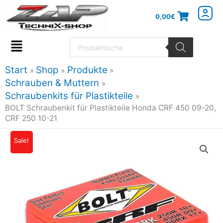
Zum
0,00
€
Inhalt
springen
Products
search
Flyout
Menu
Start
Shop
Produkte
Schrauben & Muttern
Schraubenkits für Plastikteile
BOLT Schraubenkit für Plastikteile Honda CRF 450 09-20,
CRF 250 10-21
BOLT
Sale!
Ursprünglicher
Aktueller
Schraubenkit
Preis
Preis
für
Plastikteile
war:
ist:
Honda
29,95€
26,95€.
CRF
450