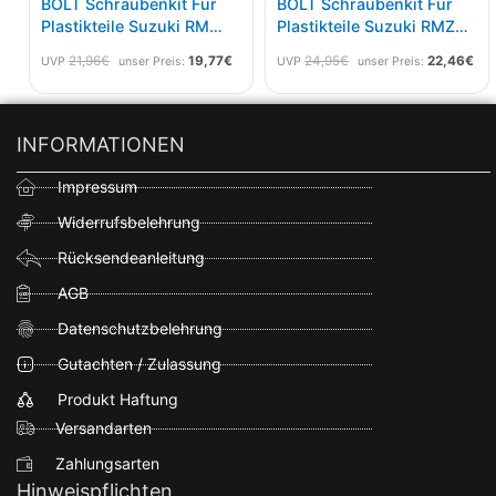
BOLT Schraubenkit Für
BOLT Schraubenkit Für
Plastikteile Suzuki RM
Plastikteile Suzuki RMZ
125/250 01-08
450 18-, 250 19-
21,96
€
19,77
€
24,95
€
22,46
€
UVP
unser Preis:
UVP
unser Preis:
INFORMATIONEN
Impressum
Widerrufsbelehrung
Rücksendeanleitung
AGB
Datenschutzbelehrung
Gutachten / Zulassung
Produkt Haftung
Versandarten
Zahlungsarten
Hinweispflichten