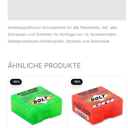
Produktsicherheit
Modelle
modellspezifischer Schraubenkit für alle Plastikteile, inkl. aller
Schrauben und Scheiben für Kotflügel vo+ hi, Nummerntafel,
Gabelprotektoren,Kühlerspoiler, Sitzbank und Seitenteile
ÄHNLICHE PRODUKTE
Ursprünglicher
Aktueller
Ursprünglicher
Akt
-10%
-10%
Preis
Preis
Preis
Pre
war:
ist:
war:
ist:
21,96€
19,77€.
32,95€
29,