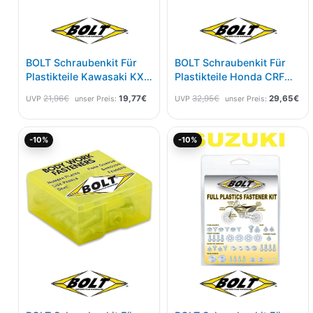
BOLT Schraubenkit Für
BOLT Schraubenkit Für
Plastikteile Kawasaki KX
Plastikteile Honda CRF
85 01-13
250 04-09 450 05-08,
21,96
€
19,77
€
32,95
€
29,65
€
UVP
unser Preis:
UVP
unser Preis:
CRF 250X 04-17 450X
05-18
Ursprünglicher
Aktueller
Ursprünglicher
Akt
-10%
-10%
Preis
Preis
Preis
Pre
war:
ist:
war:
ist:
21,96€
19,77€.
24,95€
22,