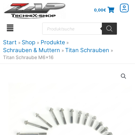
Zum
0,00
€
Inhalt
springen
Products
search
Flyout
Menu
Start
Shop
Produkte
Schrauben & Muttern
Titan Schrauben
Titan Schraube M6x16
Titan
Schraube
M6x16
Menge