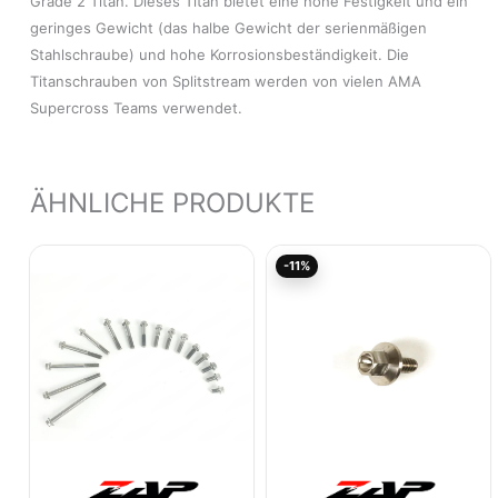
Grade 2 Titan. Dieses Titan bietet eine hohe Festigkeit und ein
geringes Gewicht (das halbe Gewicht der serienmäßigen
Stahlschraube) und hohe Korrosionsbeständigkeit. Die
Titanschrauben von Splitstream werden von vielen AMA
Supercross Teams verwendet.
ÄHNLICHE PRODUKTE
Ursprünglicher
Aktu
-11%
Preis
Prei
war:
ist:
12,95€
11,5