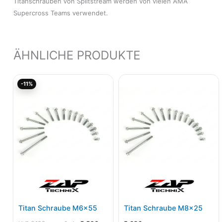
Titanschrauben von Splitstream werden von vielen AMA
Supercross Teams verwendet.
ÄHNLICHE PRODUKTE
Ursprünglicher
Aktueller
-11%
Preis
Preis
war:
ist:
6,18€
5,50€.
Titan Schraube M6x55
Titan Schraube M8x25