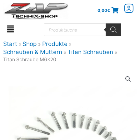
Zum
0,00
€
Inhalt
springen
Products
search
Flyout
Menu
Start
Shop
Produkte
Schrauben & Muttern
Titan Schrauben
Titan Schraube M6x20