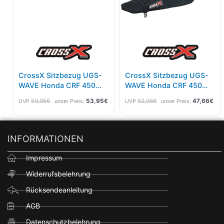
CrossX Sitzbezug UGS-
CrossX Sitzbezug UGS-
WAVE Honda CRF 450
WAVE Honda CRF 450
21-, 250 22- Rot Schwarz
21-, 250 22- Schwarz
59,95
€
53,95
€
52,96
€
47,66
€
UVP
unser Preis:
UVP
unser Preis:
INFORMATIONEN
Impressum
Widerrufsbelehrung
Rücksendeanleitung
AGB
Datenschutzbelehrung