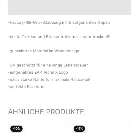
Modelle
-Factory-RIB-Grip-Sitzbezug mit 6 aufgenähten Rippen
-beste Traktion und Bikekontrolle -nass oder trocken!!!
-gummiertes Material im Wabendesign
-UV geschützt für eine lange Lebensdauer
-aufgenähtes ZAP TechniX Logo
-extra starke Nähte für maximale Haltbarkeit
-perfekte Passform
ÄHNLICHE PRODUKTE
Ursprünglicher
Aktueller
Ursprünglicher
Aktu
-10%
-11%
Preis
Preis
Preis
Pre