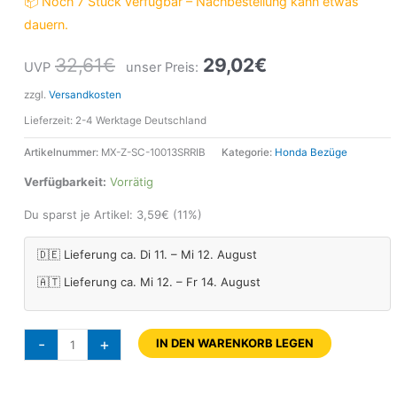
📦 Noch 7 Stück verfügbar – Nachbestellung kann etwas
dauern.
32,61
€
29,02
€
UVP
unser Preis:
zzgl.
Versandkosten
Lieferzeit:
2-4 Werktage Deutschland
Artikelnummer:
MX-Z-SC-10013SRRIB
Kategorie:
Honda Bezüge
Verfügbarkeit:
Vorrätig
Du sparst je Artikel:
3,59
€
(11%)
🇩🇪 Lieferung ca. Di 11. – Mi 12. August
🇦🇹 Lieferung ca. Mi 12. – Fr 14. August
-
+
IN DEN WARENKORB LEGEN