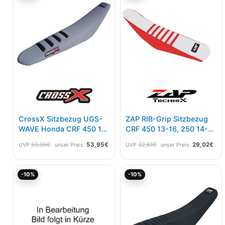
war:
ist:
war:
ist:
59,95€
53,95€.
32,61€
29,
CrossX Sitzbezug UGS-
ZAP RIB-Grip Sitzbezug
WAVE Honda CRF 450 17-
CRF 450 13-16, 250 14-17
20 250 18-21 Grau
Rot/Weiß
59,95
€
53,95
€
32,61
€
29,02
€
UVP
unser Preis:
UVP
unser Preis:
Schwarz
Ursprünglicher
Aktueller
Ursprünglicher
Akt
-10%
-10%
Preis
Preis
Preis
Pre
war:
ist:
war:
ist:
59,95€
53,95€.
52,96€
47,