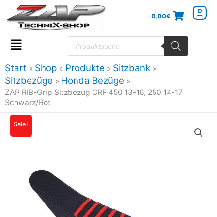
Zum
0,00
€
Inhalt
springen
Products
search
Flyout
Menu
Start
Shop
Produkte
Sitzbank
Sitzbezüge
Honda Bezüge
ZAP RIB-Grip Sitzbezug CRF 450 13-16, 250 14-17
Schwarz/Rot
ZAP
Sale!
Ursprünglicher
Aktueller
RIB-
Preis
Preis
Grip
Sitzbezug
war:
ist:
CRF
32,61€
29,02€.
450
13-
16,
250