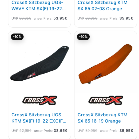
CrossX Sitzbezug UGS-
CrossX Sitzbezug KTM
WAVE KTM SX(F) 19-22
SX 65 02-08 Orange
EXC(F) 20-23 Grau
59,95
€
53,95
€
39,95
€
35,95
€
UVP
unser Preis:
UVP
unser Preis:
Schwarz
Ursprünglicher
Aktueller
Ursprünglicher
Akt
-10%
-10%
Preis
Preis
Preis
Pre
war:
ist:
war:
ist:
42,95€
38,65€.
39,95€
35
CrossX Sitzbezug UGS
CrossX Sitzbezug KTM
KTM SX(F) 19-22 EXC(F)
SX 65 16-19 Orange
20-23 Schwarz
42,95
€
38,65
€
39,95
€
35,95
€
UVP
unser Preis:
UVP
unser Preis: