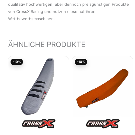
qualitativ hochwertigen, aber dennoch preisgünstigen Produkte
von CrossX Racing und nutzen diese auf ihren
Wettbewerbsmaschinen.
ÄHNLICHE PRODUKTE
Ursprünglicher
Aktueller
Ursprünglicher
Akt
-10%
-10%
Preis
Preis
Preis
Pre
war:
ist:
war:
ist:
59,95€
53,95€.
39,95€
35