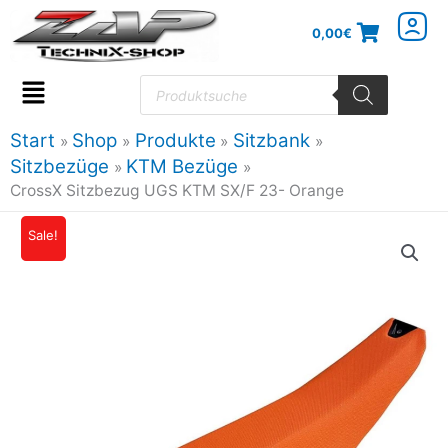
Zum
0,00
€
Inhalt
springen
Products
search
Flyout
Menu
Start
Shop
Produkte
Sitzbank
Sitzbezüge
KTM Bezüge
CrossX Sitzbezug UGS KTM SX/F 23- Orange
Sale!
Ursprünglicher
Aktueller
Preis
Preis
war:
ist:
42,95€
38,65€.