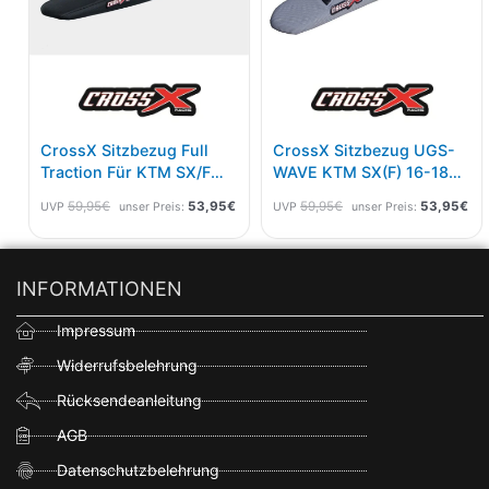
CrossX Sitzbezug Full
CrossX Sitzbezug UGS-
Traction Für KTM SX/F
WAVE KTM SX(F) 16-18
23-, EXC/F 24-
EXC(F) 17-19 Grau
59,95
€
53,95
€
59,95
€
53,95
€
UVP
unser Preis:
UVP
unser Preis:
Schwarz/Orange
Schwarz
INFORMATIONEN
Impressum
Widerrufsbelehrung
Rücksendeanleitung
AGB
Datenschutzbelehrung