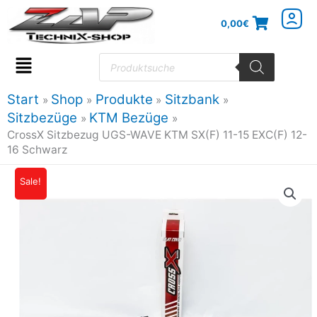
Zum
0,00
€
Inhalt
springen
Products
search
Flyout
Menu
Start
Shop
Produkte
Sitzbank
Sitzbezüge
KTM Bezüge
CrossX Sitzbezug UGS-WAVE KTM SX(F) 11-15 EXC(F) 12-
16 Schwarz
CrossX
Sale!
Ursprünglicher
Aktueller
Sitzbezug
Preis
Preis
UGS-
WAVE
war:
ist:
KTM
52,96€
47,66€.
SX(F)
11-
15
EXC(F)