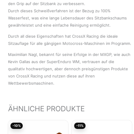
den Grip auf der Sitzbank zu verbessern.
Durch dieses Schweißverfahren ist der Bezug zu 100%
Wasserfest, was eine lange Lebensdauer des Sitzbankschaums
gewährleistet und eine einfache Reinigung ermöglicht.
Durch all diese Eigenschaften hat CrossX Racing die ideale
Sitzauflage für alle gängigen Motocross-Maschinen im Programm.
Maximilian Nagl, bekannt für seine Erfolge in der MXGP, wie auch
Kevin Gallas aus der SuperEnduro WM, vertrauen auf die
qualitativ hochwertigen, aber dennoch preisgünstigen Produkte
von CrossX Racing und nutzen diese auf ihren
Wettbewerbsmaschinen.
ÄHNLICHE PRODUKTE
Ursprünglicher
Aktueller
Ursprünglicher
Aktu
-10%
-11%
Preis
Preis
Preis
Pre
war:
ist:
war:
ist: