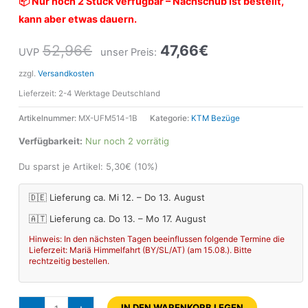
📦 Nur noch 2 Stück verfügbar – Nachschub ist bestellt,
kann aber etwas dauern.
52,96
€
47,66
€
UVP
unser Preis:
zzgl.
Versandkosten
Lieferzeit:
2-4 Werktage Deutschland
Artikelnummer:
MX-UFM514-1B
Kategorie:
KTM Bezüge
Verfügbarkeit:
Nur noch 2 vorrätig
Du sparst je Artikel:
5,30
€
(10%)
🇩🇪 Lieferung ca. Mi 12. – Do 13. August
🇦🇹 Lieferung ca. Do 13. – Mo 17. August
Hinweis: In den nächsten Tagen beeinflussen folgende Termine die
Lieferzeit: Mariä Himmelfahrt (BY/SL/AT) (am 15.08.). Bitte
rechtzeitig bestellen.
IN DEN WARENKORB LEGEN