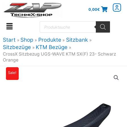
Zum
0,00
€
Inhalt
springen
Products
search
Flyout
Menu
Start
Shop
Produkte
Sitzbank
Sitzbezüge
KTM Bezüge
CrossX Sitzbezug UGS-WAVE KTM SX(F) 23- Schwarz
Orange
CrossX
Sale!
Ursprünglicher
Aktueller
Sitzbezug
Preis
Preis
UGS-
WAVE
war:
ist:
KTM
59,95€
53,95€.
SX(F)
23-
Schwarz
Orange