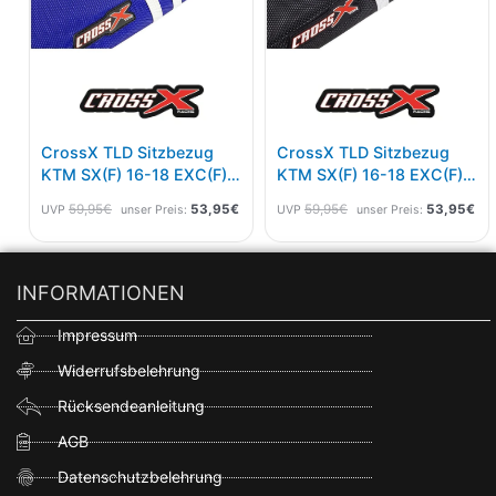
CrossX TLD Sitzbezug
CrossX TLD Sitzbezug
KTM SX(F) 16-18 EXC(F)
KTM SX(F) 16-18 EXC(F)
17-19 Blau Weiß
17-19 Schwarz Weiß
59,95
€
53,95
€
59,95
€
53,95
€
UVP
unser Preis:
UVP
unser Preis:
INFORMATIONEN
Impressum
Widerrufsbelehrung
Rücksendeanleitung
AGB
Datenschutzbelehrung