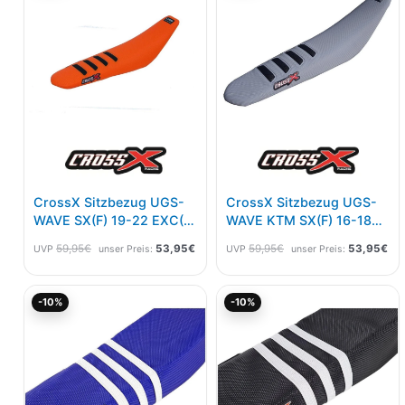
59,95€
53,95€.
59,95€
53
CrossX Sitzbezug UGS-
CrossX Sitzbezug UGS-
WAVE SX(F) 19-22 EXC(F)
WAVE KTM SX(F) 16-18
20-23 Orange Schwarz
EXC(F) 17-19 Grau
59,95
€
53,95
€
59,95
€
53,95
€
UVP
unser Preis:
UVP
unser Preis:
Schwarz
Ursprünglicher
Aktueller
Ursprünglicher
Akt
-10%
-10%
Preis
Preis
Preis
Pre
war:
ist:
war:
ist:
59,95€
53,95€.
59,95€
53