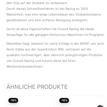
den Grip auf der Sitzbank zu verbessern.
Durch dieses Schweißverfahren ist der Bezug zu 100%
Wasserfest, was eine lange Lebensdauer des Sitzbankschaums
gewährleistet und eine einfache Reinigung ermöglicht.
Durch all diese Eigenschaften hat CrossX Racing die ideale
Sitzauflage für alle gängigen Motocross-Maschinen im Programm.
Maximilian Nagl, bekannt für seine Erfolge in der MXGP, wie auch
Kevin Gallas aus der SuperEnduro WM, vertrauen auf die
qualitativ hochwertigen, aber dennoch preisgünstigen Produkte
von CrossX Racing und nutzen diese auf ihren
Wettbewerbsmaschinen.
ÄHNLICHE PRODUKTE
Ursprünglicher
Aktueller
Ursprünglicher
Akt
-10%
-10%
Preis
Preis
Preis
Pre
war:
ist:
war:
ist: