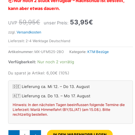
📦 Nur noch 2 Stück verfügbar – Nachschub ist bestellt,
kann aber etwas dauern.
59,95
€
53,95
€
UVP
unser Preis:
zzgl.
Versandkosten
Lieferzeit:
2-4 Werktage Deutschland
Artikelnummer:
MX-UFM525-2BO
Kategorie:
KTM Bezüge
Verfügbarkeit:
Nur noch 2 vorrätig
Du sparst je Artikel:
6,00
€
(10%)
🇩🇪 Lieferung ca. Mi 12. – Do 13. August
🇦🇹 Lieferung ca. Do 13. – Mo 17. August
Hinweis: In den nächsten Tagen beeinflussen folgende Termine die
Lieferzeit: Mariä Himmelfahrt (BY/SL/AT) (am 15.08.). Bitte
rechtzeitig bestellen.
IN DEN WARENKORB LEGEN