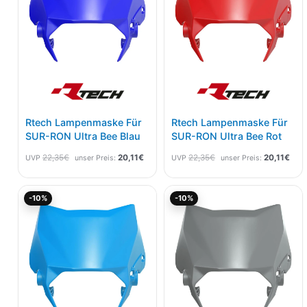
Rtech Lampenmaske Für
Rtech Lampenmaske Für
SUR-RON Ultra Bee Blau
SUR-RON Ultra Bee Rot
22,35
€
20,11
€
22,35
€
20,11
€
UVP
unser Preis:
UVP
unser Preis:
Ursprünglicher
Aktueller
Ursprünglicher
Aktu
-10%
-10%
Preis
Preis
Preis
Prei
war:
ist:
war:
ist:
22,35€
20,11€.
22,35€
20,1