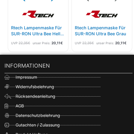
Rtech Lampenmaske Für
Rtech Lampenmaske Für
SUR-RON Ultra Bee Hell
SUR-RON Ultra Bee Grau
Blau
22,35
€
20,11
€
22,35
€
20,11
€
UVP
unser Preis:
UVP
unser Preis:
INFORMATIONEN
Impressum
Widerrufsbelehrung
Rücksendeanleitung
AGB
Datenschutzbelehrung
Gutachten / Zulassung