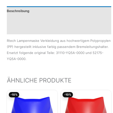
Beschreibung
Produktsicherheit
Modelle
Rtech Lampenmaske Verkleidung aus hochwertigem Polypropylen
(PP) hergestellt inklusive farbig passendem Bremsleitungshalter.
Ersetzt folgende original Teile: 31110-YQ5A-0000 und 52175-
YQ5A-0000.
ÄHNLICHE PRODUKTE
Ursprünglicher
Aktueller
Ursprünglicher
Aktu
-10%
-10%
Preis
Preis
Preis
Prei
war:
ist:
war:
ist:
22,35€
20,11€.
22,35€
20,1