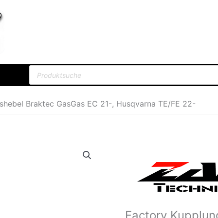
Products
search
shebel Braktec GasGas EC 21-, Husqvarna TE/FE 22-
Ursprün
Preis
war:
28,95€
Factory Kupplun