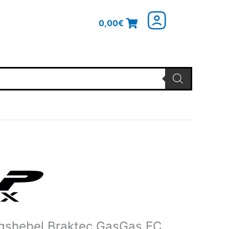
0,00
€
glicher
Aktueller
Preis
ist:
25,76€.
gshebel Braktec GasGas EC