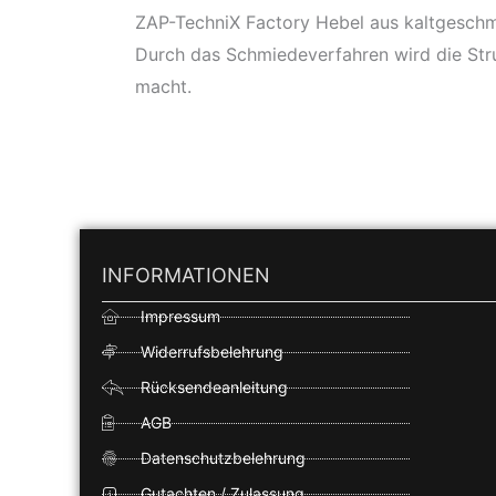
ZAP-TechniX Factory Hebel aus kaltgesch
Durch das Schmiedeverfahren wird die Stru
macht.
INFORMATIONEN
Impressum
Widerrufsbelehrung
Rücksendeanleitung
AGB
Datenschutzbelehrung
Gutachten / Zulassung