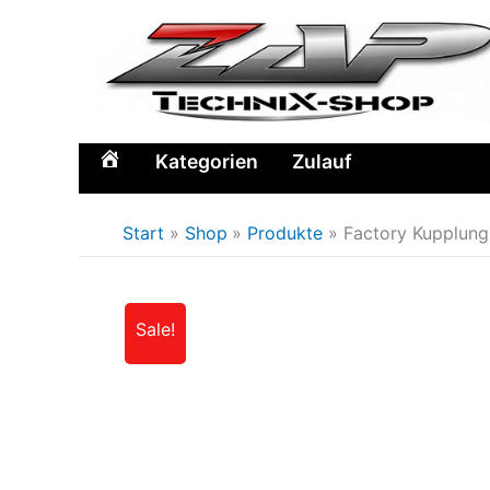
Zum
Inhalt
springen
Kategorien
Zulauf
Home
Start
Shop
Produkte
Factory Kupplung
Sale!