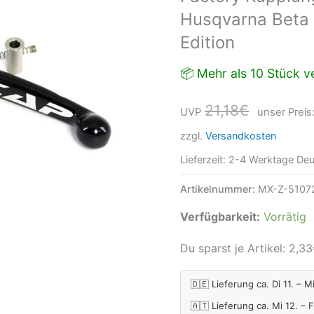
Husqvarna Beta
Beta
GasGas
Edition
Sherco
📦 Mehr als 10 Stück ve
black
Edition
21,18
€
UVP
unser Preis
Menge
zzgl.
Versandkosten
Lieferzeit:
2-4 Werktage Deu
Artikelnummer:
MX-Z-5107
Verfügbarkeit:
Vorrätig
Du sparst je Artikel:
2,33
🇩🇪 Lieferung ca. Di 11. – M
🇦🇹 Lieferung ca. Mi 12. – 