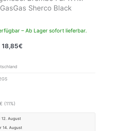
 GasGas Sherco Black
rfügbar – Ab Lager sofort lieferbar.
18,85
€
:
tschland
2GS
€
(11%)
i 12. August
Fr 14. August