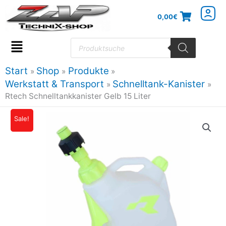
Zum
0,00
€
Inhalt
springen
Products
search
Flyout
Menu
Start
Shop
Produkte
Werkstatt & Transport
Schnelltank-Kanister
Rtech Schnelltankkanister Gelb 15 Liter
Rtech
Sale!
Ursprünglicher
Aktueller
Schnelltankkanister
Preis
Preis
Gelb
15
war:
ist:
Liter
81,68€
69,42€.
Menge