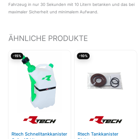
Fahrzeug in nur 30 Sekunden mit 10 Litern betanken und das bei
maximaler Sicherheit und minimalem Aufwand.
ÄHNLICHE PRODUKTE
Ursprünglicher
Aktueller
Ursprünglicher
Aktu
-15%
-10%
Preis
Preis
Preis
Prei
war:
ist:
war:
ist:
81,68€
69,42€.
13,02€
11,7
Rtech Schnelltankkanister
Rtech Tankkanister