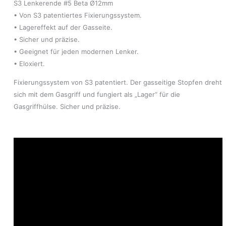
S3 Lenkerende #5 Beta Ø12mm
• Von S3 patentiertes Fixierungssystem.
• Lagereffekt auf der Gasseite.
• Sicher und präzise.
• Geeignet für jeden modernen Lenker.
• Eloxiert.
Fixierungssystem von S3 patentiert. Der gasseitige Stopfen dreht
sich mit dem Gasgriff und fungiert als „Lager“ für die
Gasgriffhülse. Sicher und präzise.